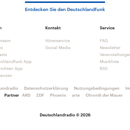
Entdecken Sie den Deutschlandfunk
n
Kontakt
Service
tream
Hörerservice
FAQ
os
Social Media
Newsletter
asts
Veranstaltunge
schlandfunk App
Musikliste
richten App
RSS
uenzen
landradio
Datenschutzerklärung
Nutzungsbedingungen
I
Partner
ARD
ZDF
Phoenix
arte
Chronik der Mauer
Deutschlandradio © 2026