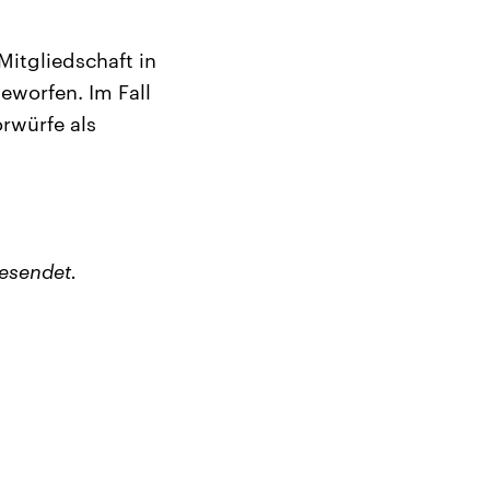
itgliedschaft in
eworfen. Im Fall
orwürfe als
esendet.