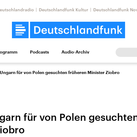
eutschlandradio
Deutschlandfunk Kultur
Deutschlandfunk No
rogramm
Podcasts
Audio-Archiv
Wirtschaft
Wissen
Kultur
Europa
Gesellschaf
 Ungarn für von Polen gesuchten früheren Minister Ziobro
ngarn für von Polen gesuchte
Ziobro
Nahostkonflikt
Iran
le Beiträge,
Aktuelle Lage und
Aktuelle Lage und