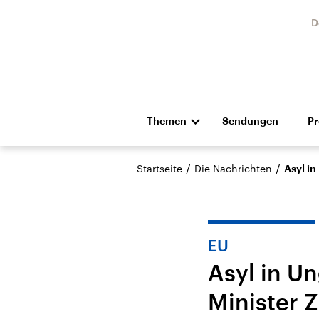
D
Themen
Sendungen
P
Die Nachrichten
Politik
/
/
Startseite
Die Nachrichten
Asyl in
Hörspiel und Feature
Musik
EU
Asyl in U
Minister 
Landtagswahl Sachsen-
USA
Anhalt 2026
Aktuel