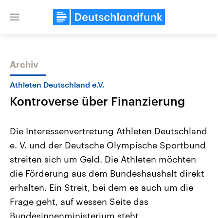
Close
menu
Archiv
Themen
Athleten Deutschland e.V.
Kontroverse über Finanzierung
Die Interessenvertretung Athleten Deutschland
e. V. und der Deutsche Olympische Sportbund
streiten sich um Geld. Die Athleten möchten
Landtagswahl Sachsen-Anhalt
USA
die Förderung aus dem Bundeshaushalt direkt
2026
Aktuelle Beiträge, Analys
Alle Informationen
erhalten. Ein Streit, bei dem es auch um die
Hintergründe
Sachsen-Anhalt wählt am 6.
Wirtschaftlich und militäri
Frage geht, auf wessen Seite das
September 2026 einen neuen
gehören die Vereinigten S
Landtag. Seit 2021 wird das
den mächtigsten Ländern 
Bundesinnenministerium steht.
Bundesland von einer Koalition aus
mit großem Einfluss auf d