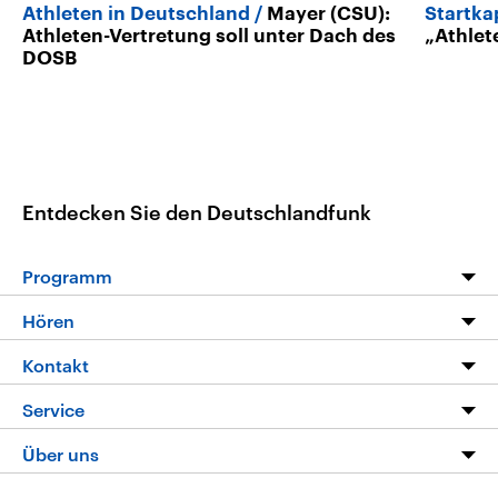
Athleten in Deutschland
Mayer (CSU):
Startka
Athleten-Vertretung soll unter Dach des
„Athlet
DOSB
Entdecken Sie den Deutschlandfunk
Programm
Programm
Hören
Alle Sendungen
Livestream
Kontakt
Die Nachrichten
Audios
Hörerservice
Service
Nachrichtenleicht
Podcasts
Social Media
FAQ
Über uns
Neue Beiträge auf dlf.de
Deutschlandfunk App
Newsletter
Deutschlandradio
Themen-Schwerpunkte