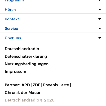
Programm
Hören
Alle Sendungen
Livestream
Kontakt
Die Nachrichten
Audios
Hörerservice
Service
Nachrichtenleicht
Podcasts
Social Media
FAQ
Über uns
Neue Beiträge auf dlf.de
Deutschlandfunk App
Newsletter
Deutschlandradio
Themen-Schwerpunkte
Nachrichten App
Deutschlandradio
Veranstaltungen
Presse
Frequenzen
Datenschutzerklärung
Musikliste
Ausbildung und Karriere
Nutzungsbedingungen
RSS
Transparenz
Impressum
Korrekturen
Barrierefreiheit
Partner
ARD
|
ZDF
|
Phoenix
|
arte
|
Chronik der Mauer
Deutschlandradio © 2026