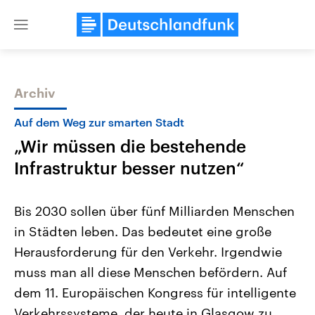
Close
menu
Archiv
Themen
Auf dem Weg zur smarten Stadt
„Wir müssen die bestehende
Infrastruktur besser nutzen“
Bis 2030 sollen über fünf Milliarden Menschen
in Städten leben. Das bedeutet eine große
Landtagswahl Sachsen-Anhalt
USA
Herausforderung für den Verkehr. Irgendwie
2026
Aktuelle Beiträge, Analys
Alle Informationen
Hintergründe
muss man all diese Menschen befördern. Auf
Sachsen-Anhalt wählt am 6.
Wirtschaftlich und militäri
September 2026 einen neuen
gehören die Vereinigten S
dem 11. Europäischen Kongress für intelligente
Landtag. Seit 2021 wird das
den mächtigsten Ländern 
Verkehrssysteme, der heute in Glasgow zu
Bundesland von einer Koalition aus
mit großem Einfluss auf d