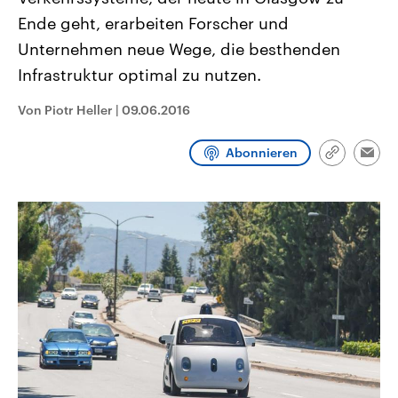
CDU, SPD und FDP regiert.-
aktuelle Weltgeschehen.
Ende geht, erarbeiten Forscher und
Umfragen, Prognosen,
Wahlprogramme, aktuelle Berichte
Unternehmen neue Wege, die besthenden
Sendungen
Programm
Podcasts
und Hintergründe zu den Parteien
und Kandidaten der anstehenden
Infrastruktur optimal zu nutzen.
Wahl.
Audio-Archiv
Von Piotr Heller
|
09.06.2016
Abonnieren
Link
Emai
kopieren/te