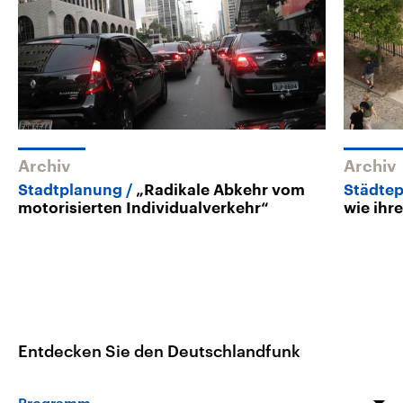
Archiv
Archiv
Stadtplanung
„Radikale Abkehr vom
Städte
motorisierten Individualverkehr“
wie ihr
Entdecken Sie den Deutschlandfunk
Programm