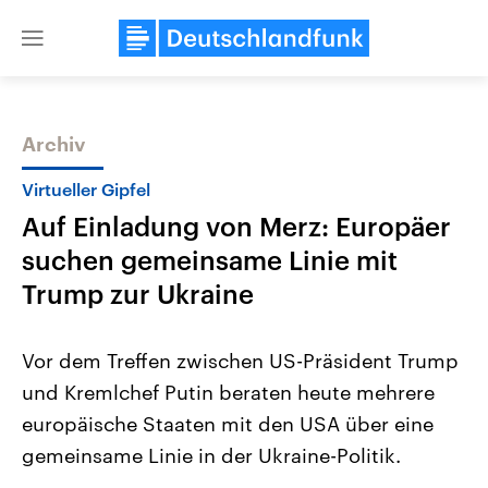
Close
menu
Archiv
Themen
Virtueller Gipfel
Auf Einladung von Merz: Europäer
suchen gemeinsame Linie mit
Trump zur Ukraine
Vor dem Treffen zwischen US-Präsident Trump
Landtagswahl Sachsen-Anhalt
USA
und Kremlchef Putin beraten heute mehrere
2026
Aktuelle Beiträge, Analys
Alle Informationen
Hintergründe
europäische Staaten mit den USA über eine
Sachsen-Anhalt wählt am 6.
Wirtschaftlich und militäri
September 2026 einen neuen
gehören die Vereinigten S
gemeinsame Linie in der Ukraine-Politik.
Landtag. Seit 2021 wird das
den mächtigsten Ländern 
Bundesland von einer Koalition aus
mit großem Einfluss auf d