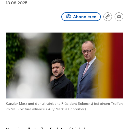
13.08.2025
CDU, SPD und FDP regiert.-
aktuelle Weltgeschehen.
Umfragen, Prognosen,
Wahlprogramme, aktuelle Berichte
Abonnieren
Sendungen
Programm
Podcasts
und Hintergründe zu den Parteien
Link
Emai
und Kandidaten der anstehenden
kopieren/te
Wahl.
Audio-Archiv
Kanzler Merz und der ukrainische Präsident Selenskyj bei einem Treffen
im Mai. (picture alliance / AP / Markus Schreiber)