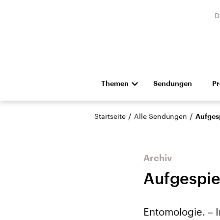
D
Themen
Sendungen
P
Die Nachrichten
Politik
/
/
Startseite
Alle Sendungen
Aufges
Hörspiel und Feature
Musik
Archiv
Aufgespie
Landtagswahl Sachsen-
USA
Entomologie. – 
Anhalt 2026
Aktuel