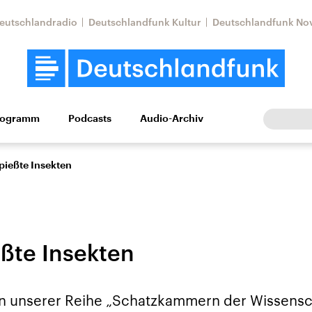
eutschlandradio
Deutschlandfunk Kultur
Deutschlandfunk No
rogramm
Podcasts
Audio-Archiv
Wirtschaft
Wissen
Kultur
Europa
Gesellschaf
pießte Insekten
ßte Insekten
Nahostkonflikt
Iran
In unserer Reihe „Schatzkammern der Wissensc
le Beiträge,
Aktuelle Lage und
Aktuelle Lage und