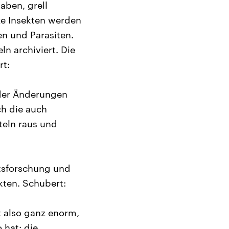
aben, grell
ze Insekten werden
en und Parasiten.
ln archiviert. Die
rt:
der Änderungen
ch die auch
teln raus und
ätsforschung und
kten. Schubert:
t also ganz enorm,
 hat: die