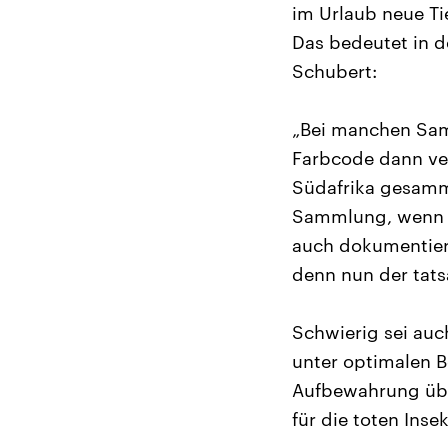
im Urlaub neue Ti
Das bedeutet in de
Schubert:
„Bei manchen Samm
Farbcode dann ve
Südafrika gesamme
Sammlung, wenn m
auch dokumentier
denn nun der tats
Schwierig sei au
unter optimalen B
Aufbewahrung über
für die toten Inse