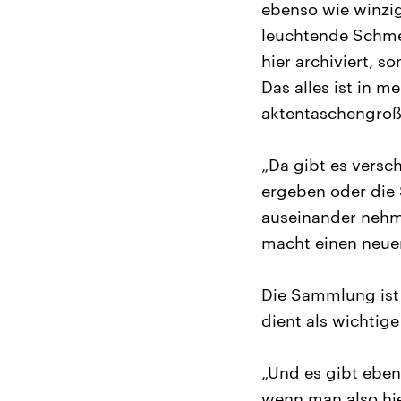
ebenso wie winzig
leuchtende Schme
hier archiviert, 
Das alles ist in m
aktentaschengroße
„Da gibt es vers
ergeben oder die 
auseinander nehm
macht einen neue
Die Sammlung ist 
dient als wichtig
„Und es gibt eben
wenn man also hie