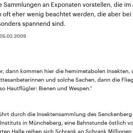
sen und
Hintergründe
Hintergründe
 Sammlungen an Exponaten vorstellen, die im a
Der Überfall der
Der Iran – seit der
rgründe
haftlich und
palästinensischen
Islamischen Revolu
oft eher wenig beachtet werden, die aber bei
risch gehören die
Terrororganisation
1979 auch Islamisc
igten Staaten zu
Hamas im Oktober 2023
Republik Iran – ist e
sonders spannend sind.
ächtigsten
auf Israel hat in der
von einem
n der Erde, mit
Region wieder die
Religionsführer auto
 Einfluss auf das
Gewalt entfacht. Israel
regierter Staat im 
05.02.2009
le Weltgeschehen.
möchte die Hamas
Osten. Eine Feindsc
zerstören. Diese wird wie
zu Israel und zu de
die Hisbollah im Libanon
ist fest in der
vom Iran unterstützt.
Staatsideologie
verankert.
fer, dann kommen hier die hemimetabolen Insekten, 
ttesanbeterinnen und solche Sachen, dann die Flie
o Hautflügler: Bienen und Wespen.“
führt durch die Insektensammlung des Senckenberg
nstituts in Müncheberg, eine Bahnstunde östlich von
rten Halle reihen sich Schrank an Schrank Millionen