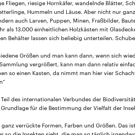
e Fliegen, riesige Hornkäfer, wandelnde Blätter, Sch
tterlinge, Hummeln und Läuse. Aber nicht nur gan
sondern auch Larven, Puppen, Minen, Fraßbilder, Baut
ehr als 13.000 einheitlichen Holzkästen mit Glasdecke
n Behälter lassen sich beliebig unterteilen. Schube
chiedene Größen und man kann dann, wenn sich wie
Sammlung vergrößert, kann man dann relativ einfa
en so einen Kasten, da nimmt man hier vier Schach
n“
Teil des internationalen Verbundes der Biodiversit
e Grundlage für die Bestimmung der Vielfalt der Inse
 ganz verrückte Formen, Farben und Größen. Das is
r so die Insekten sieht, die man so täglich irgendwo