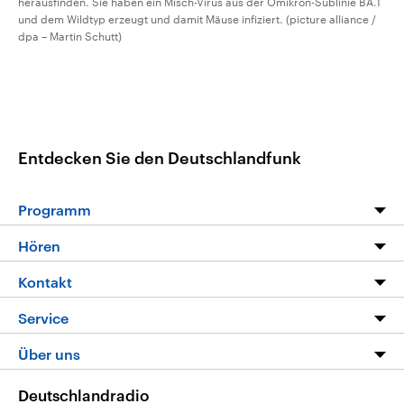
herausfinden. Sie haben ein Misch-Virus aus der Omikron-Sublinie BA.1
und dem Wildtyp erzeugt und damit Mäuse infiziert. (picture alliance /
dpa – Martin Schutt)
Entdecken Sie den Deutschlandfunk
Programm
Programm
Hören
Alle Sendungen
Livestream
Kontakt
Die Nachrichten
Audios
Hörerservice
Service
Nachrichtenleicht
Podcasts
Social Media
FAQ
Über uns
Neue Beiträge auf dlf.de
Deutschlandfunk App
Newsletter
Deutschlandradio
Themen-Schwerpunkte
Nachrichten App
Deutschlandradio