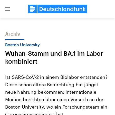
Close
menu
Archiv
Themen
Boston University
Wuhan-Stamm und BA.1 im Labor
kombiniert
Ist SARS-CoV-2 in einem Biolabor entstanden?
Diese schon ältere Befürchtung hat jüngst
Landtagswahl Sachsen-Anhalt
USA
neue Nahrung bekommen: Internationale
2026
Aktuelle Beiträge, Analys
Alle Informationen
Hintergründe
Medien berichten über einen Versuch an der
Sachsen-Anhalt wählt am 6.
Wirtschaftlich und militäri
September 2026 einen neuen
gehören die Vereinigten S
Boston University, wo ein Forschungsteam ein
Landtag. Seit 2021 wird das
den mächtigsten Ländern 
Coronavirus verändert hat.
Bundesland von einer Koalition aus
mit großem Einfluss auf d