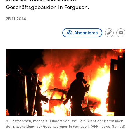
CDU, SPD und FDP regiert.-
aktuelle Weltgeschehen.
Geschäftsgebäuden in Ferguson.
Umfragen, Prognosen,
Wahlprogramme, aktuelle Berichte
Sendungen
Programm
Podcasts
und Hintergründe zu den Parteien
25.11.2014
und Kandidaten der anstehenden
Wahl.
Audio-Archiv
Abonnieren
Link
Emai
kopieren/te
61 Festnahmen, mehr als Hundert Schüsse – die Bilanz der Nacht nach
der Entscheidung der Geschworenen in Ferguson. (AFP – Jewel Samad)