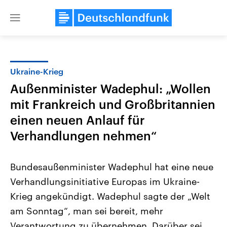
Close
menu
Ukraine-Krieg
Themen
Außenminister Wadephul: „Wollen
mit Frankreich und Großbritannien
einen neuen Anlauf für
Verhandlungen nehmen“
Bundesaußenminister Wadephul hat eine neue
Landtagswahl Sachsen-Anhalt
USA
Verhandlungsinitiative Europas im Ukraine-
2026
Aktuelle Beiträge, Analys
Alle Informationen
Hintergründe
Krieg angekündigt. Wadephul sagte der „Welt
Sachsen-Anhalt wählt am 6.
Wirtschaftlich und militäri
September 2026 einen neuen
gehören die Vereinigten S
am Sonntag“, man sei bereit, mehr
Landtag. Seit 2021 wird das
den mächtigsten Ländern 
Verantwortung zu übernehmen. Darüber sei
Bundesland von einer Koalition aus
mit großem Einfluss auf d