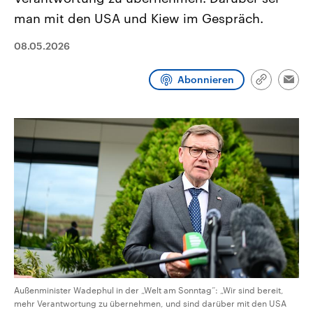
CDU, SPD und FDP regiert.-
aktuelle Weltgeschehen.
man mit den USA und Kiew im Gespräch.
Umfragen, Prognosen,
Wahlprogramme, aktuelle Berichte
Sendungen
Programm
Podcasts
und Hintergründe zu den Parteien
08.05.2026
und Kandidaten der anstehenden
Wahl.
Audio-Archiv
Abonnieren
Link
Emai
kopieren/te
Außenminister Wadephul in der „Welt am Sonntag“: „Wir sind bereit,
mehr Verantwortung zu übernehmen, und sind darüber mit den USA