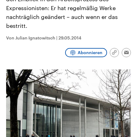
CDU, SPD und FDP regiert.-
aktuelle Weltgeschehen.
Expressionisten: Er hat regelmäßig Werke
Umfragen, Prognosen,
Wahlprogramme, aktuelle Berichte
nachträglich geändert – auch wenn er das
Sendungen
Programm
Podcasts
und Hintergründe zu den Parteien
und Kandidaten der anstehenden
bestritt.
Wahl.
Audio-Archiv
Von Julian Ignatowitsch
|
29.05.2014
Abonnieren
Link
Emai
kopieren/te