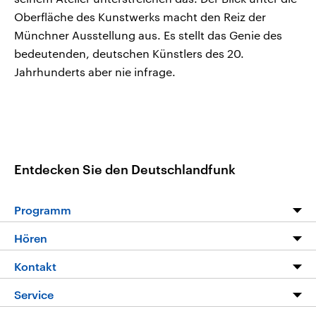
Oberfläche des Kunstwerks macht den Reiz der
Münchner Ausstellung aus. Es stellt das Genie des
bedeutenden, deutschen Künstlers des 20.
Jahrhunderts aber nie infrage.
Entdecken Sie den Deutschlandfunk
Programm
Programm
Hören
Alle Sendungen
Livestream
Kontakt
Die Nachrichten
Audios
Hörerservice
Service
Nachrichtenleicht
Podcasts
Social Media