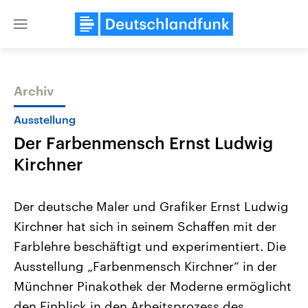
Close
menu
Archiv
Themen
Ausstellung
Der Farbenmensch Ernst Ludwig
Kirchner
Der deutsche Maler und Grafiker Ernst Ludwig
Kirchner hat sich in seinem Schaffen mit der
Landtagswahl Sachsen-Anhalt
USA
Farblehre beschäftigt und experimentiert. Die
2026
Aktuelle Beiträge, Analys
Alle Informationen
Hintergründe
Ausstellung „Farbenmensch Kirchner“ in der
Sachsen-Anhalt wählt am 6.
Wirtschaftlich und militäri
September 2026 einen neuen
gehören die Vereinigten S
Münchner Pinakothek der Moderne ermöglicht
Landtag. Seit 2021 wird das
den mächtigsten Ländern 
den Einblick in den Arbeitsprozess des
Bundesland von einer Koalition aus
mit großem Einfluss auf d