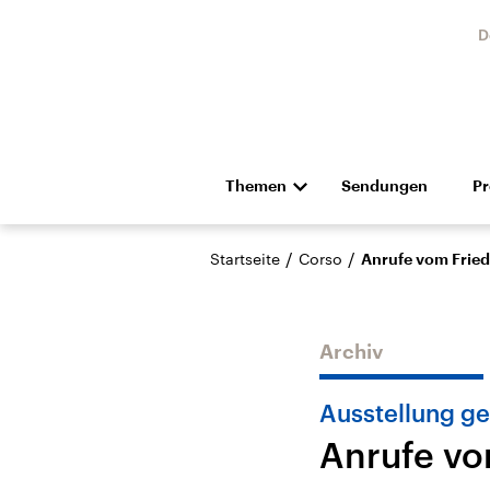
D
Themen
Sendungen
P
Die Nachrichten
Politik
/
/
Startseite
Corso
Anrufe vom Frie
Hörspiel und Feature
Musik
Archiv
Ausstellung ge
Anrufe vo
Landtagswahl Sachsen-
USA
Anhalt 2026
Aktuel