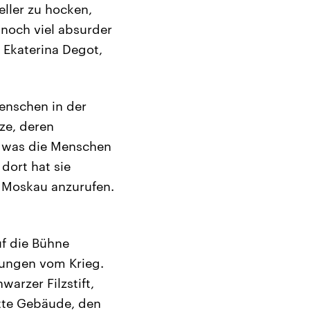
eller zu hocken,
noch viel absurder
. Ekaterina Degot,
enschen in der
dze, deren
t, was die Menschen
dort hat sie
n Moskau anzurufen.
uf die Bühne
ungen vom Krieg.
arzer Filzstift,
tte Gebäude, den