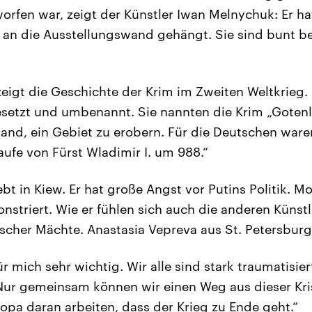
worfen war, zeigt der Künstler Iwan Melnychuk: Er ha
 an die Ausstellungswand gehängt. Sie sind bunt b
 zeigt die Geschichte der Krim im Zweiten Weltkrieg
setzt und umbenannt. Sie nannten die Krim „Gotenl
nd, ein Gebiet zu erobern. Für die Deutschen waren
aufe von Fürst Wladimir I. um 988.“
t in Kiew. Er hat große Angst vor Putins Politik. M
triert. Wie er fühlen sich auch die anderen Künstl
tischer Mächte. Anastasia Vepreva aus St. Petersburg
 für mich sehr wichtig. Wir alle sind stark traumatisi
 Nur gemeinsam können wir einen Weg aus dieser Kri
ropa daran arbeiten, dass der Krieg zu Ende geht.“