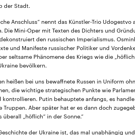
b der Stadt.
eiche Anschluss“ nennt das Künstler-Trio Udogestvo 
. Die Mini-Oper mit Texten des Dichters und Grün
ekonstruiert den russischen Imperialismus. Osmin
te und Manifeste russischer Politiker und Vordenker
ber seltsame Phänomene des Kriegs wie die „höflic
 Ukraine bevölkern.
en heißen bei uns bewaffnete Russen in Uniform oh
en, die wichtige strategischen Punkte wie Parlam
 kontrollieren. Putin behauptete anfangs, es handle
e Truppen. Aber später hat er es dann doch zugege
s überall „höflich“ in der Sonne.“
eschichte der Ukraine ist, das mal unabhängig und