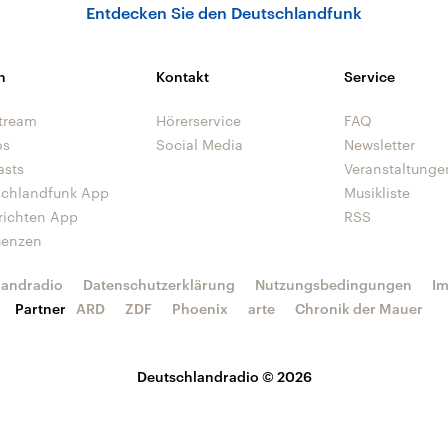
Entdecken Sie den Deutschlandfunk
n
Kontakt
Service
tream
Hörerservice
FAQ
os
Social Media
Newsletter
asts
Veranstaltunge
schlandfunk App
Musikliste
richten App
RSS
uenzen
landradio
Datenschutzerklärung
Nutzungsbedingungen
I
Partner
ARD
ZDF
Phoenix
arte
Chronik der Mauer
Deutschlandradio © 2026