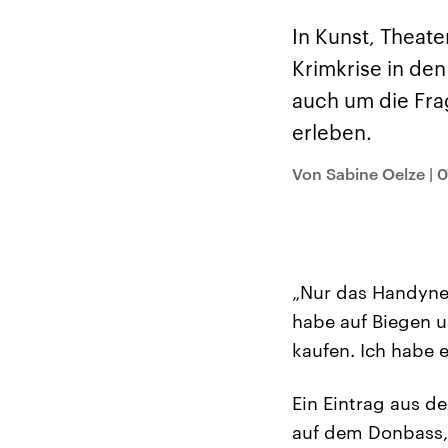
Alle Informationen
Analy
Sachsen-Anhalt wählt
Hinte
In Kunst, Theat
am 6. September 2026
Wirtsc
einen neuen Landtag.
militä
Krimkrise in de
Seit 2021 wird das
Verein
Bundesland von einer
den m
auch um die Frag
Koalition aus CDU, SPD
Länder
und FDP regiert.-
großem
erleben.
Umfragen, Prognosen,
aktuel
Wahlprogramme,
aktuelle Berichte und
Von Sabine Oelze
|
0
Hintergründe zu den
Parteien und Kandidaten
der anstehenden Wahl.
„Nur das Handynetz
habe auf Biegen u
kaufen. Ich habe e
Ein Eintrag aus d
auf dem Donbass, a