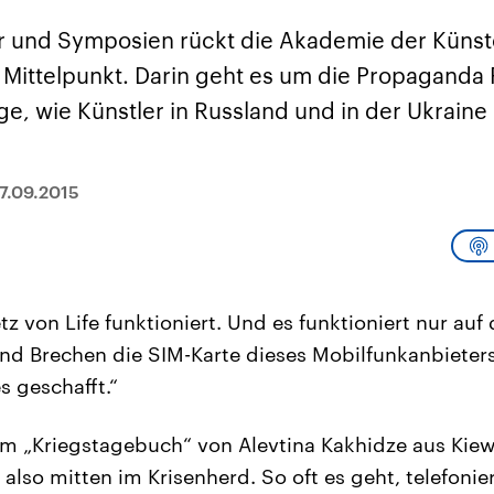
sen und
Hintergründe
Hintergründe
Der Überfall der
Der Iran – seit der
rgründe
er und Symposien rückt die Akademie der Künst
haftlich und
palästinensischen
Islamischen Revolu
risch gehören die
Terrororganisation
1979 auch Islamisc
n Mittelpunkt. Darin geht es um die Propaganda
igten Staaten zu
Hamas im Oktober 2023
Republik Iran – ist e
ächtigsten
auf Israel hat in der
von einem
e, wie Künstler in Russland und in der Ukraine 
n der Erde, mit
Region wieder die
Religionsführer auto
 Einfluss auf das
Gewalt entfacht. Israel
regierter Staat im 
le Weltgeschehen.
möchte die Hamas
Osten. Eine Feindsc
zerstören. Diese wird wie
zu Israel und zu de
die Hisbollah im Libanon
ist fest in der
7.09.2015
vom Iran unterstützt.
Staatsideologie
verankert.
 von Life funktioniert. Und es funktioniert nur auf 
nd Brechen die SIM-Karte dieses Mobilfunkanbieters
s geschafft.“
em „Kriegstagebuch“ von Alevtina Kakhidze aus Kiew.
lso mitten im Krisenherd. So oft es geht, telefonier