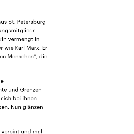
aus St. Petersburg
dungsmitglieds
kin vermengt in
 wie Karl Marx. Er
hen Menschen“, die
ne
ente und Grenzen
 sich bei ihnen
ben. Nun glänzen
 vereint und mal