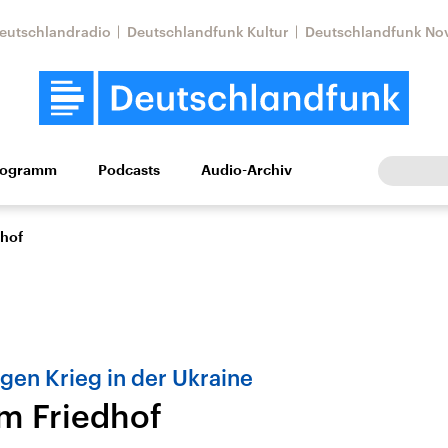
eutschlandradio
Deutschlandfunk Kultur
Deutschlandfunk No
rogramm
Podcasts
Audio-Archiv
Wirtschaft
Wissen
Kultur
Europa
Gesellschaf
dhof
gen Krieg in der Ukraine
m Friedhof
Nahostkonflikt
Iran
le Beiträge,
Aktuelle Lage und
Aktuelle Lage und