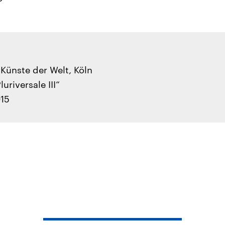
Künste der Welt, Köln
uriversale III“
015