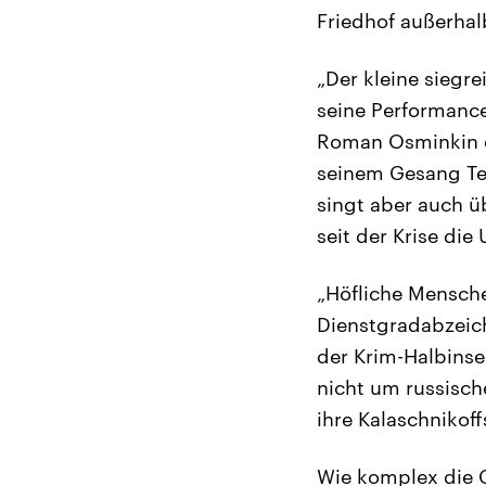
Friedhof außerhal
„Der kleine siegr
seine Performance
Roman Osminkin d
seinem Gesang Tex
singt aber auch ü
seit der Krise die
„Höfliche Mensch
Dienstgradabzeich
der Krim-Halbinsel
nicht um russisch
ihre Kalaschnikoff
Wie komplex die G