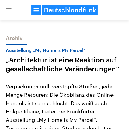
Close
menu
Archiv
Themen
Ausstellung „My Home is My Parcel“
„Architektur ist eine Reaktion auf
gesellschaftliche Veränderungen“
Verpackungsmüll, verstopfte Straßen, jede
Menge Retouren: Die Ökobilanz des Online-
Landtagswahl Sachsen-Anhalt
USA
Handels ist sehr schlecht. Das weiß auch
2026
Aktuelle Beiträge, Analys
Alle Informationen
Hintergründe
Holger Kleine, Leiter der Frankfurter
Sachsen-Anhalt wählt am 6.
Wirtschaftlich und militäri
September 2026 einen neuen
gehören die Vereinigten S
Ausstellung „My Home is My Parcel“.
Landtag. Seit 2021 wird das
den mächtigsten Ländern 
Zusammen mit seinen Studierenden hat er
Bundesland von einer Koalition aus
mit großem Einfluss auf d