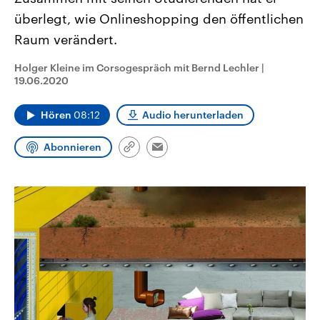
CDU, SPD und FDP regiert.-
aktuelle Weltgeschehen.
überlegt, wie Onlineshopping den öffentlichen
Umfragen, Prognosen,
Wahlprogramme, aktuelle Berichte
Raum verändert.
Sendungen
Programm
Podcasts
und Hintergründe zu den Parteien
und Kandidaten der anstehenden
Wahl.
Holger Kleine im Corsogespräch mit Bernd Lechler
|
Audio-Archiv
19.06.2020
Hören
08:12
Audio herunterladen
Abonnieren
Link
Email
kopieren/teilen