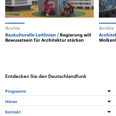
Archiv
Archiv
Baukulturelle Leitlinien
Regierung will
Archite
Bewusstsein für Architektur stärken
Wolkenk
Entdecken Sie den Deutschlandfunk
Programm
Programm
Hören
Alle Sendungen
Livestream
Kontakt