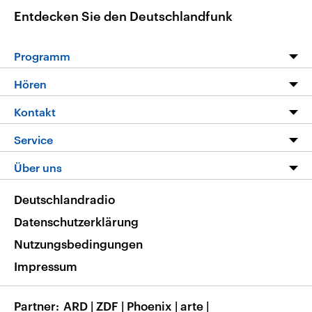
Entdecken Sie den Deutschlandfunk
Programm
Programm
Hören
Alle Sendungen
Livestream
Kontakt
Die Nachrichten
Audios
Hörerservice
Service
Nachrichtenleicht
Podcasts
Social Media
FAQ
Über uns
Neue Beiträge auf dlf.de
Deutschlandfunk App
Newsletter
Deutschlandradio
Themen-Schwerpunkte
Nachrichten App
Deutschlandradio
Veranstaltungen
Presse
Frequenzen
Datenschutzerklärung
Musikliste
Ausbildung und Karriere
Nutzungsbedingungen
RSS
Transparenz
Impressum
Korrekturen
Barrierefreiheit
Partner
ARD
|
ZDF
|
Phoenix
|
arte
|