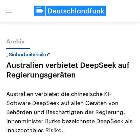
Close
menu
Archiv
Themen
„Sicherheitsrisiko“
Australien verbietet DeepSeek auf
Regierungsgeräten
Australien verbietet die chinesische KI-
Software DeepSeek auf allen Geräten von
Landtagswahl Sachsen-Anhalt
USA
Behörden und Beschäftigten der Regierung.
2026
Aktuelle Beiträge, Analys
Alle Informationen
Hintergründe
Innenminister Burke bezeichnete DeepSeek als
Sachsen-Anhalt wählt am 6.
Wirtschaftlich und militäri
September 2026 einen neuen
gehören die Vereinigten S
inakzeptables Risiko.
Landtag. Seit 2021 wird das
den mächtigsten Ländern 
Bundesland von einer Koalition aus
mit großem Einfluss auf d