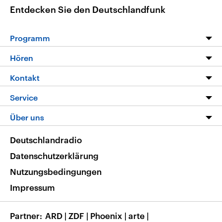
Entdecken Sie den Deutschlandfunk
Programm
Programm
Hören
Alle Sendungen
Livestream
Kontakt
Die Nachrichten
Audios
Hörerservice
Service
Nachrichtenleicht
Podcasts
Social Media
FAQ
Über uns
Neue Beiträge auf dlf.de
Deutschlandfunk App
Newsletter
Deutschlandradio
Themen-Schwerpunkte
Nachrichten App
Deutschlandradio
Veranstaltungen
Presse
Frequenzen
Datenschutzerklärung
Musikliste
Ausbildung und Karriere
Nutzungsbedingungen
RSS
Transparenz
Impressum
Korrekturen
Barrierefreiheit
Partner
ARD
|
ZDF
|
Phoenix
|
arte
|