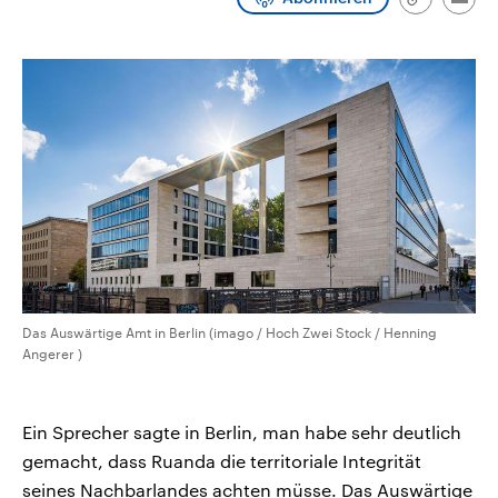
Link
Emai
CDU, SPD und FDP regiert.-
aktuelle Weltgeschehen.
kopieren/te
Umfragen, Prognosen,
Wahlprogramme, aktuelle Berichte
Sendungen
Programm
Podcasts
und Hintergründe zu den Parteien
und Kandidaten der anstehenden
Wahl.
Audio-Archiv
Das Auswärtige Amt in Berlin (imago / Hoch Zwei Stock / Henning
Angerer )
Ein Sprecher sagte in Berlin, man habe sehr deutlich
gemacht, dass Ruanda die territoriale Integrität
seines Nachbarlandes achten müsse. Das Auswärtige