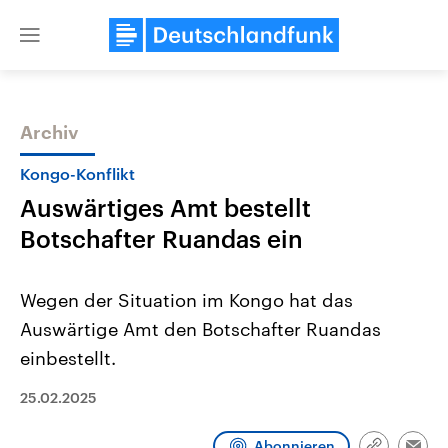
Close
menu
Archiv
Themen
Kongo-Konflikt
Auswärtiges Amt bestellt
Botschafter Ruandas ein
Wegen der Situation im Kongo hat das
Auswärtige Amt den Botschafter Ruandas
Landtagswahl Sachsen-Anhalt
USA
einbestellt.
2026
Aktuelle Beiträge, Analys
Alle Informationen
Hintergründe
Sachsen-Anhalt wählt am 6.
Wirtschaftlich und militäri
25.02.2025
September 2026 einen neuen
gehören die Vereinigten S
Landtag. Seit 2021 wird das
den mächtigsten Ländern 
Bundesland von einer Koalition aus
mit großem Einfluss auf d
Abonnieren