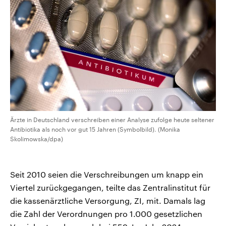
CDU, SPD und FDP regiert.-
aktuelle Weltgeschehen.
Umfragen, Prognosen,
Wahlprogramme, aktuelle Berichte
Sendungen
Programm
Podcasts
und Hintergründe zu den Parteien
und Kandidaten der anstehenden
Wahl.
Audio-Archiv
Ärzte in Deutschland verschreiben einer Analyse zufolge heute seltener
Antibiotika als noch vor gut 15 Jahren (Symbolbild). (Monika
Skolimowska/dpa)
Seit 2010 seien die Verschreibungen um knapp ein
Viertel zurückgegangen, teilte das Zentralinstitut für
die kassenärztliche Versorgung, ZI, mit. Damals lag
die Zahl der Verordnungen pro 1.000 gesetzlichen