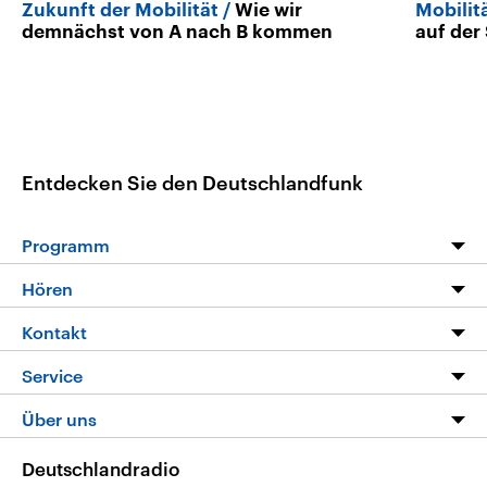
Zukunft der Mobilität
Wie wir
Mobilit
demnächst von A nach B kommen
auf der
Entdecken Sie den Deutschlandfunk
Programm
Programm
Hören
Alle Sendungen
Livestream
Kontakt
Die Nachrichten
Audios
Hörerservice
Service
Nachrichtenleicht
Podcasts
Social Media
FAQ
Über uns
Neue Beiträge auf dlf.de
Deutschlandfunk App
Newsletter
Deutschlandradio
Themen-Schwerpunkte
Nachrichten App
Deutschlandradio
Veranstaltungen