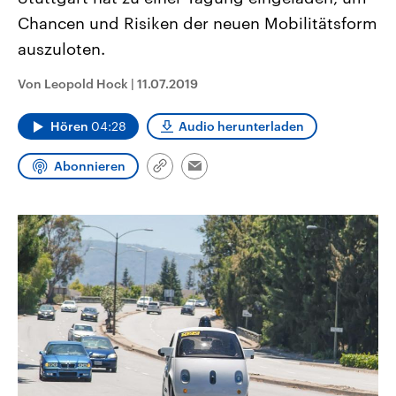
aktuelle Weltgeschehen.
Diese wird wie die Hisboll
Chancen und Risiken der neuen Mobilitätsform
Libanon vom Iran unterstüt
auszuloten.
Sendungen
Programm
Podcasts
Von Leopold Hock
|
11.07.2019
Audio-Archiv
Hören
04:28
Audio herunterladen
Abonnieren
Link
Email
kopieren/teilen