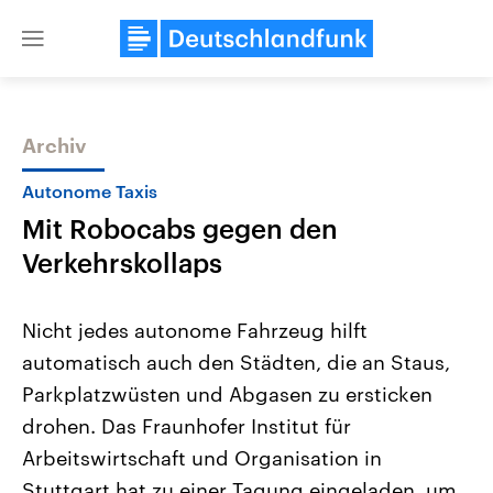
Close
menu
Archiv
Themen
Autonome Taxis
Mit Robocabs gegen den
Verkehrskollaps
Nicht jedes autonome Fahrzeug hilft
automatisch auch den Städten, die an Staus,
USA
Nahostkonflikt
Parkplatzwüsten und Abgasen zu ersticken
Aktuelle Beiträge, Analysen und
Aktuelle Lage und Hinter
Der Überfall der palästine
Hintergründe
drohen. Das Fraunhofer Institut für
Wirtschaftlich und militärisch
Terrororganisation Hamas
gehören die Vereinigten Staaten zu
Oktober 2023 auf Israel ha
Arbeitswirtschaft und Organisation in
den mächtigsten Ländern der Erde,
Region wieder die Gewalt 
Stuttgart hat zu einer Tagung eingeladen, um
mit großem Einfluss auf das
Israel möchte die Hamas z