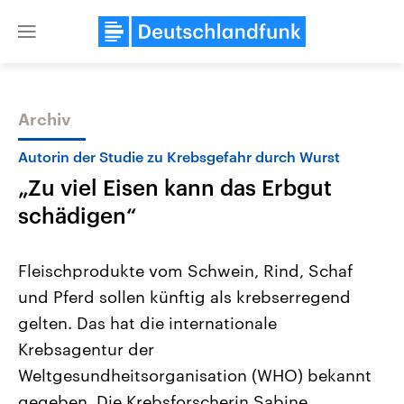
Close
menu
Archiv
Themen
Autorin der Studie zu Krebsgefahr durch Wurst
„Zu viel Eisen kann das Erbgut
schädigen“
Fleischprodukte vom Schwein, Rind, Schaf
und Pferd sollen künftig als krebserregend
Landtagswahl Sachsen-Anhalt
USA
gelten. Das hat die internationale
2026
Aktuelle Beiträge, Analys
Alle Informationen
Hintergründe
Krebsagentur der
Sachsen-Anhalt wählt am 6.
Wirtschaftlich und militäri
September 2026 einen neuen
gehören die Vereinigten S
Weltgesundheitsorganisation (WHO) bekannt
Landtag. Seit 2021 wird das
den mächtigsten Ländern 
gegeben. Die Krebsforscherin Sabine
Bundesland von einer Koalition aus
mit großem Einfluss auf d