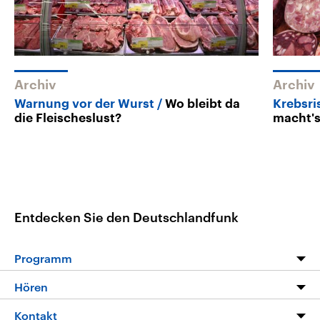
Archiv
Archiv
Warnung vor der Wurst
Wo bleibt da
Krebsri
die Fleischeslust?
macht'
Entdecken Sie den Deutschlandfunk
Programm
Programm
Hören
Alle Sendungen
Livestream
Kontakt