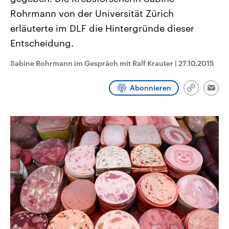
CDU, SPD und FDP regiert.-
aktuelle Weltgeschehen.
Rohrmann von der Universität Zürich
Umfragen, Prognosen,
Wahlprogramme, aktuelle Berichte
erläuterte im DLF die Hintergründe dieser
Sendungen
Programm
Podcasts
und Hintergründe zu den Parteien
und Kandidaten der anstehenden
Entscheidung.
Wahl.
Audio-Archiv
Sabine Rohrmann im Gespräch mit Ralf Krauter
|
27.10.2015
Abonnieren
Link
Emai
kopieren/te