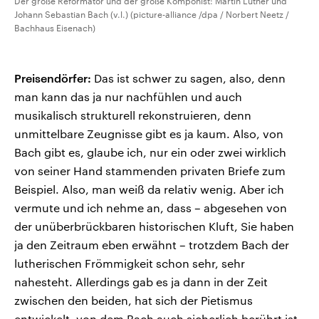
Der große Reformator und der große Komponist: Martin Luther und
Johann Sebastian Bach (v.l.) (picture-alliance /dpa / Norbert Neetz /
Bachhaus Eisenach)
Preisendörfer:
Das ist schwer zu sagen, also, denn
man kann das ja nur nachfühlen und auch
musikalisch strukturell rekonstruieren, denn
unmittelbare Zeugnisse gibt es ja kaum. Also, von
Bach gibt es, glaube ich, nur ein oder zwei wirklich
von seiner Hand stammenden privaten Briefe zum
Beispiel. Also, man weiß da relativ wenig. Aber ich
vermute und ich nehme an, dass – abgesehen von
der unüberbrückbaren historischen Kluft, Sie haben
ja den Zeitraum eben erwähnt – trotzdem Bach der
lutherischen Frömmigkeit schon sehr, sehr
nahesteht. Allerdings gab es ja dann in der Zeit
zwischen den beiden, hat sich der Pietismus
entwickelt, von dem Bach auch sicherlich berührt ist.