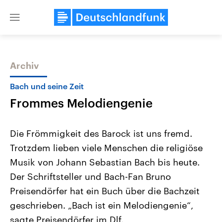
Close
menu
Archiv
Themen
Bach und seine Zeit
Frommes Melodiengenie
Die Frömmigkeit des Barock ist uns fremd.
Trotzdem lieben viele Menschen die religiöse
Musik von Johann Sebastian Bach bis heute.
Landtagswahl Sachsen-Anhalt
USA
Der Schriftsteller und Bach-Fan Bruno
2026
Aktuelle Beiträge, Analys
Alle Informationen
Preisendörfer hat ein Buch über die Bachzeit
Hintergründe
Sachsen-Anhalt wählt am 6.
Wirtschaftlich und militäri
geschrieben. „Bach ist ein Melodiengenie“,
September 2026 einen neuen
gehören die Vereinigten S
Landtag. Seit 2021 wird das
den mächtigsten Ländern 
sagte Preisendörfer im Dlf.
Bundesland von einer Koalition aus
mit großem Einfluss auf d