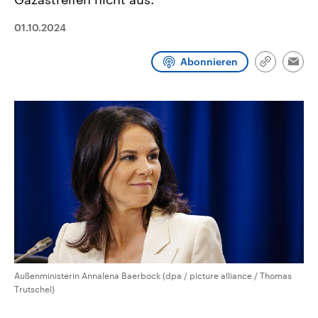
aktuelle Weltgeschehen.
Diese wird wie die Hisboll
Libanon vom Iran unterstüt
01.10.2024
Sendungen
Programm
Podcasts
Abonnieren
Link
Emai
Audio-Archiv
kopieren/te
Außenministerin Annalena Baerbock (dpa / picture alliance / Thomas
Trutschel)