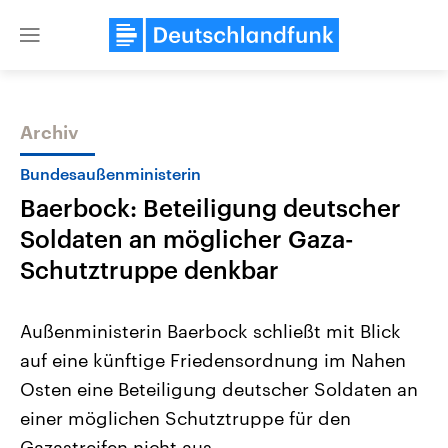
Close
menu
Archiv
Themen
Bundesaußenministerin
Baerbock: Beteiligung deutscher
Soldaten an möglicher Gaza-
Schutztruppe denkbar
Außenministerin Baerbock schließt mit Blick
USA
Nahostkonflikt
auf eine künftige Friedensordnung im Nahen
Aktuelle Beiträge, Analysen und
Aktuelle Lage und Hinter
Der Überfall der palästine
Hintergründe
Osten eine Beteiligung deutscher Soldaten an
Wirtschaftlich und militärisch
Terrororganisation Hamas
gehören die Vereinigten Staaten zu
Oktober 2023 auf Israel ha
einer möglichen Schutztruppe für den
den mächtigsten Ländern der Erde,
Region wieder die Gewalt 
mit großem Einfluss auf das
Gazastreifen nicht aus.
Israel möchte die Hamas z