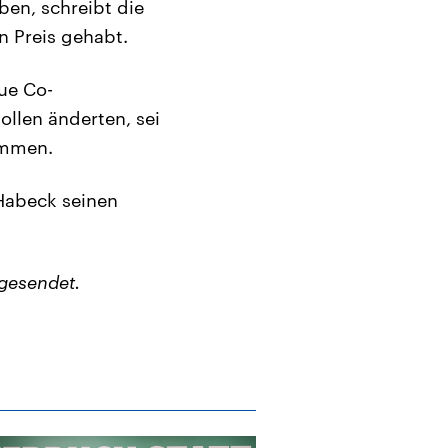
ben, schreibt die
n Preis gehabt.
ue Co-
ollen änderten, sei
ommen.
Habeck seinen
gesendet.