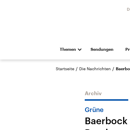
D
Themen
Sendungen
P
Die Nachrichten
Politik
/
/
Startseite
Die Nachrichten
Baerbo
Hörspiel und Feature
Musik
Archiv
Grüne
Baerbock w
Landtagswahl Sachsen-
USA
Anhalt 2026
Aktuel