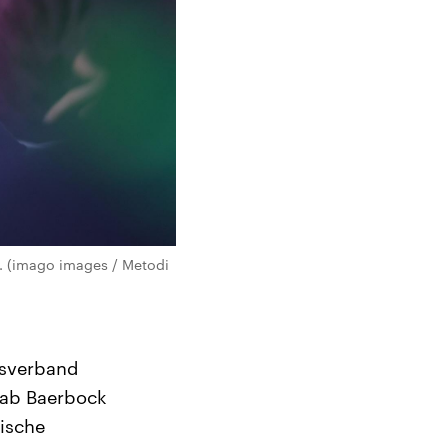
). (imago images / Metodi
esverband
gab Baerbock
tische