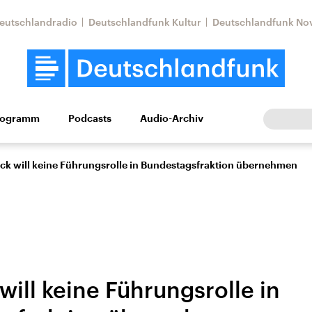
eutschlandradio
Deutschlandfunk Kultur
Deutschlandfunk No
rogramm
Podcasts
Audio-Archiv
Wirtschaft
Wissen
Kultur
Europa
Gesellschaf
ck will keine Führungsrolle in Bundestagsfraktion übernehmen
ill keine Führungsrolle in
Nahostkonflikt
Iran
le Beiträge,
Aktuelle Lage und
Aktuelle Lage und