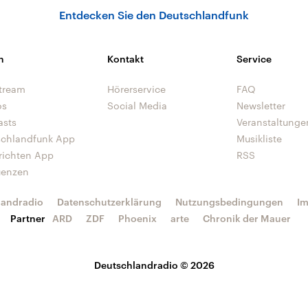
Entdecken Sie den Deutschlandfunk
n
Kontakt
Service
tream
Hörerservice
FAQ
os
Social Media
Newsletter
asts
Veranstaltunge
schlandfunk App
Musikliste
richten App
RSS
uenzen
landradio
Datenschutzerklärung
Nutzungsbedingungen
I
Partner
ARD
ZDF
Phoenix
arte
Chronik der Mauer
Deutschlandradio © 2026