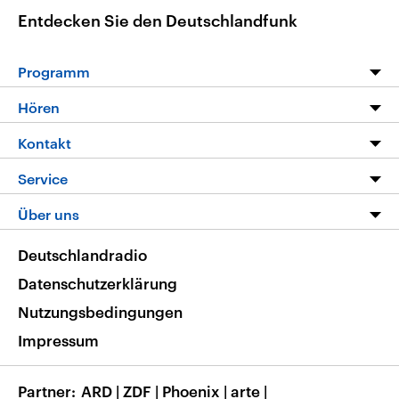
Entdecken Sie den Deutschlandfunk
Programm
Programm
Hören
Alle Sendungen
Livestream
Kontakt
Die Nachrichten
Audios
Hörerservice
Service
Nachrichtenleicht
Podcasts
Social Media
FAQ
Über uns
Neue Beiträge auf dlf.de
Deutschlandfunk App
Newsletter
Deutschlandradio
Themen-Schwerpunkte
Nachrichten App
Deutschlandradio
Veranstaltungen
Presse
Frequenzen
Datenschutzerklärung
Musikliste
Ausbildung und Karriere
Nutzungsbedingungen
RSS
Transparenz
Impressum
Korrekturen
Barrierefreiheit
Partner
ARD
|
ZDF
|
Phoenix
|
arte
|