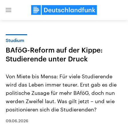
Close
menu
Studium
Themen
BAföG-Reform auf der Kippe:
Studierende unter Druck
Von Miete bis Mensa: Für viele Studierende
wird das Leben immer teurer. Erst gab es die
politische Zusage für mehr BAföG, doch nun
Landtagswahl Sachsen-Anhalt
USA
werden Zweifel laut. Was gilt jetzt – und wie
2026
Aktuelle Beiträge, Analys
positionieren sich die Studierenden?
Alle Informationen
Hintergründe
Sachsen-Anhalt wählt am 6.
Wirtschaftlich und militäri
September 2026 einen neuen
gehören die Vereinigten S
09.06.2026
Landtag. Seit 2021 wird das
den mächtigsten Ländern 
Bundesland von einer Koalition aus
mit großem Einfluss auf d