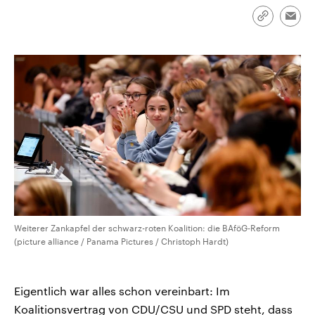
CDU, SPD und FDP regiert.-
aktuelle Weltgeschehen.
Umfragen, Prognosen,
Link
Emai
Wahlprogramme, aktuelle Berichte
kopieren/te
Sendungen
Programm
Podcasts
und Hintergründe zu den Parteien
und Kandidaten der anstehenden
Wahl.
Audio-Archiv
Weiterer Zankapfel der schwarz-roten Koalition: die BAföG-Reform
(picture alliance / Panama Pictures / Christoph Hardt)
Eigentlich war alles schon vereinbart: Im
Koalitionsvertrag von CDU/CSU und SPD steht, dass