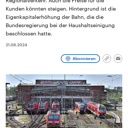
Regionalverkehr. Auch die Preise für die
CDU, SPD und FDP regiert.-
aktuelle Weltgeschehen.
Kunden könnten steigen. Hintergrund ist die
Umfragen, Prognosen,
Wahlprogramme, aktuelle Berichte
Eigenkapitalerhöhung der Bahn, die die
Sendungen
Programm
Podcasts
und Hintergründe zu den Parteien
und Kandidaten der anstehenden
Bundesregierung bei der Haushaltseinigung
Wahl.
Audio-Archiv
beschlossen hatte.
21.08.2024
Abonnieren
Link
Emai
kopieren/te