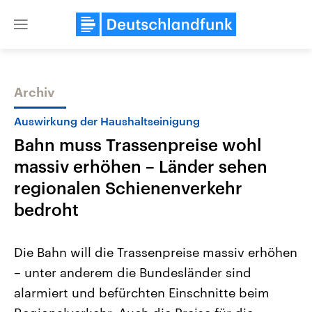
Close
menu
Archiv
Themen
Auswirkung der Haushaltseinigung
Bahn muss Trassenpreise wohl
massiv erhöhen – Länder sehen
regionalen Schienenverkehr
bedroht
Landtagswahl Sachsen-Anhalt
USA
Die Bahn will die Trassenpreise massiv erhöhen
2026
Aktuelle Beiträge, Analys
Alle Informationen
Hintergründe
– unter anderem die Bundesländer sind
Sachsen-Anhalt wählt am 6.
Wirtschaftlich und militäri
September 2026 einen neuen
gehören die Vereinigten S
alarmiert und befürchten Einschnitte beim
Landtag. Seit 2021 wird das
den mächtigsten Ländern 
Bundesland von einer Koalition aus
mit großem Einfluss auf d