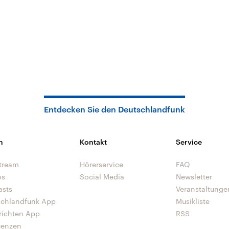
Entdecken Sie den Deutschlandfunk
n
Kontakt
Service
tream
Hörerservice
FAQ
os
Social Media
Newsletter
asts
Veranstaltunge
schlandfunk App
Musikliste
richten App
RSS
uenzen