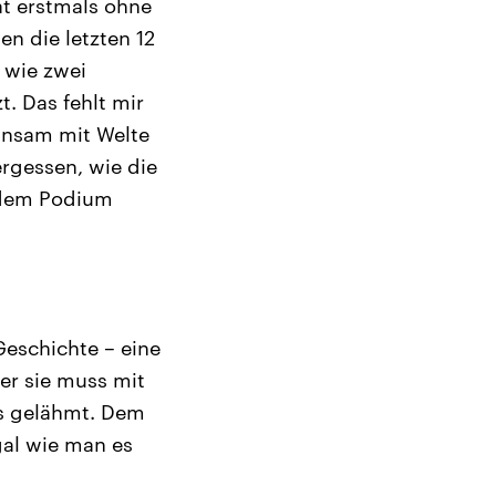
t erstmals ohne
n die letzten 12
 wie zwei
. Das fehlt mir
insam mit Welte
ergessen, wie die
 dem Podium
Geschichte – eine
ber sie muss mit
ts gelähmt. Dem
gal wie man es