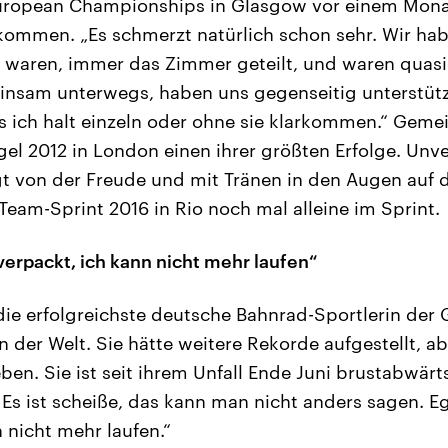
uropean Championships in Glasgow vor einem Mona
kommen. „Es schmerzt natürlich schon sehr. Wir habe
r waren, immer das Zimmer geteilt, und waren quasi
sam unterwegs, haben uns gegenseitig unterstützt
s ich halt einzeln oder ohne sie klarkommen.“ Geme
ogel 2012 in London einen ihrer größten Erfolge. Unv
gt von der Freude und mit Tränen in den Augen auf
Team-Sprint 2016 in Rio noch mal alleine im Sprint.
verpackt, ich kann nicht mehr laufen“
 die erfolgreichste deutsche Bahnrad-Sportlerin der 
n der Welt. Sie hätte weitere Rekorde aufgestellt, a
eben. Sie ist seit ihrem Unfall Ende Juni brustabwär
: Es ist scheiße, das kann man nicht anders sagen. E
 nicht mehr laufen.“