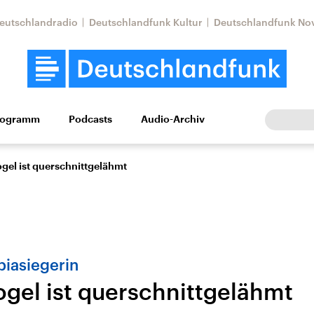
eutschlandradio
Deutschlandfunk Kultur
Deutschlandfunk No
rogramm
Podcasts
Audio-Archiv
Wirtschaft
Wissen
Kultur
Europa
Gesellschaf
ogel ist querschnittgelähmt
iasiegerin
ogel ist querschnittgelähmt
Nahostkonflikt
Iran
le Beiträge,
Aktuelle Lage und
Aktuelle Lage und