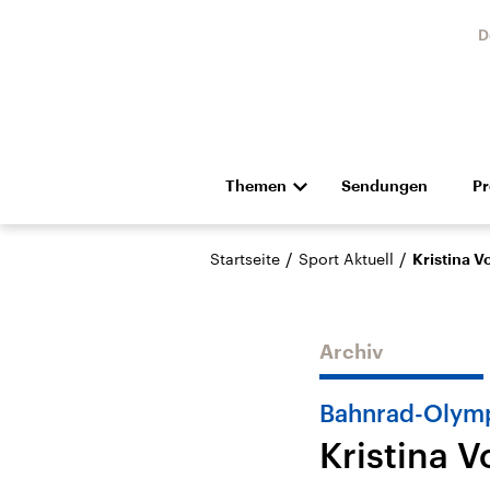
D
Themen
Sendungen
P
Die Nachrichten
Politik
/
/
Startseite
Sport Aktuell
Kristina V
Hörspiel und Feature
Musik
Archiv
Bahnrad-Olymp
Kristina V
Landtagswahl Sachsen-
USA
Anhalt 2026
Aktuel