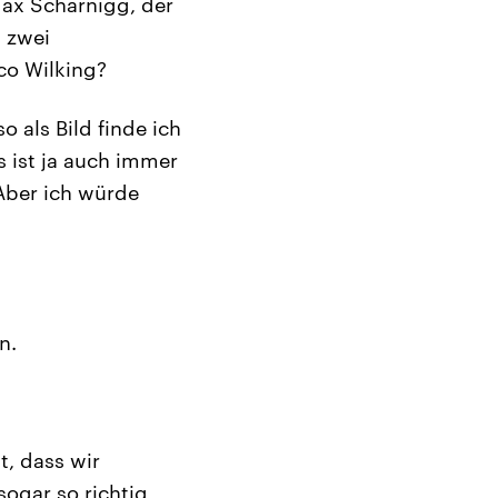
Max Scharnigg, der
 zwei
co Wilking?
o als Bild finde ich
 ist ja auch immer
Aber ich würde
n.
t, dass wir
sogar so richtig