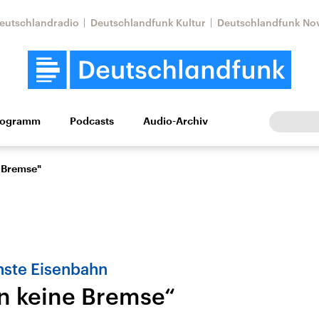
eutschlandradio
Deutschlandfunk Kultur
Deutschlandfunk No
rogramm
Podcasts
Audio-Archiv
Wirtschaft
Wissen
Kultur
Europa
Gesellschaf
 Bremse"
hste Eisenbahn
n keine Bremse“
Nahostkonflikt
Iran
le Beiträge,
Aktuelle Lage und
Aktuelle Lage und