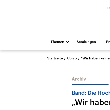
D
Themen
Sendungen
P
Die Nachrichten
Politik
/
/
Startseite
Corso
"Wir haben keine
Hörspiel und Feature
Musik
Archiv
Band: Die Höc
„Wir habe
Landtagswahl Sachsen-
USA
Anhalt 2026
Aktuel