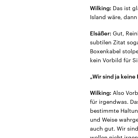
Wilking:
Das ist gl
Island wäre, dann
Elsäßer:
Gut, Rein
subtilen Zitat sog
Boxenkabel stolper
kein Vorbild für Si
„Wir sind ja keine
Wilking:
Also Vorbi
für irgendwas. Da
bestimmte Haltun
und Weise wahrgen
auch gut. Wir sin
wollen nicht irg