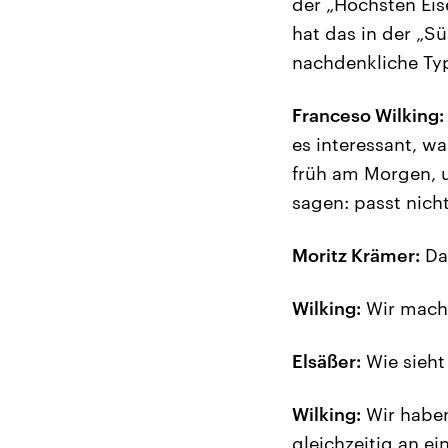
der „Höchsten Eis
hat das in der „S
nachdenkliche Typ
Franceso Wilking:
es interessant, w
früh am Morgen, 
sagen: passt nicht
Moritz Krämer:
Das
Wilking:
Wir mache
Elsäßer:
Wie sieht
Wilking:
Wir haben
gleichzeitig an e