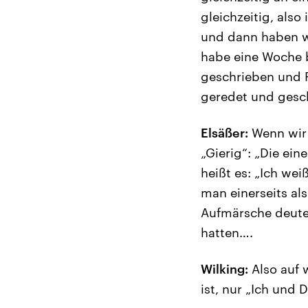
gleichzeitig, als
und dann haben wi
habe eine Woche b
geschrieben und 
geredet und gesc
Elsäßer:
Wenn wir 
„Gierig“: „Die ei
heißt es: „Ich we
man einerseits als
Aufmärsche deuten
hatten….
Wilking:
Also auf 
ist, nur „Ich und