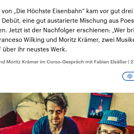
sen und
Hintergründe
Hintergründe
Der Überfall der
Der Iran – seit der
rgründe
 von „Die Höchste Eisenbahn“ kam vor gut drei 
haftlich und
palästinensischen
Islamischen Revolu
risch gehören die
Terrororganisation
1979 auch Islamisc
Debüt, eine gut austarierte Mischung aus Poe
igten Staaten zu
Hamas im Oktober 2023
Republik Iran – ist e
ächtigsten
auf Israel hat in der
von einem
en. Jetzt ist der Nachfolger erschienen: „Wer br
n der Erde, mit
Region wieder die
Religionsführer auto
 Einfluss auf das
Gewalt entfacht. Israel
regierter Staat im 
ranceso Wilking und Moritz Krämer, zwei Musik
le Weltgeschehen.
möchte die Hamas
Osten. Eine Feindsc
zerstören. Diese wird wie
zu Israel und zu de
 über ihr neustes Werk.
die Hisbollah im Libanon
ist fest in der
vom Iran unterstützt.
Staatsideologie
verankert.
nd Moritz Krämer im Corso-Gespräch mit Fabian Elsäßer
|
2