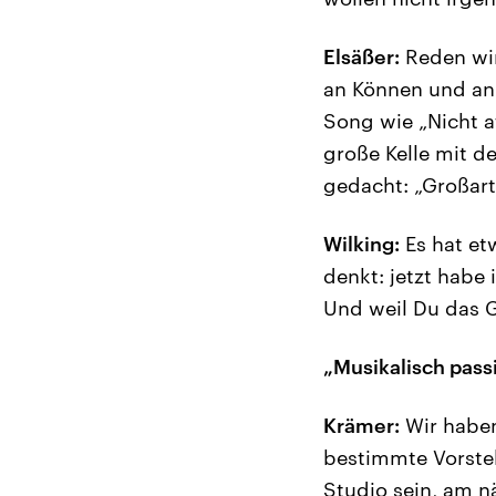
Elsäßer:
Reden wir
an Können und an
Song wie „Nicht 
große Kelle mit d
gedacht: „Großart
Wilking:
Es hat et
denkt: jetzt habe 
Und weil Du das G
„Musikalisch passi
Krämer:
Wir haben
bestimmte Vorstel
Studio sein, am n