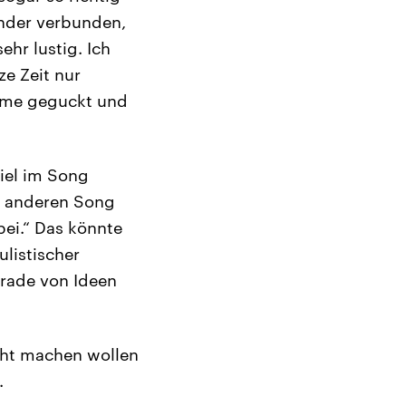
ander verbunden,
hr lustig. Ich
e Zeit nur
lme geguckt und
iel im Song
em anderen Song
bei.“ Das könnte
ulistischer
erade von Ideen
icht machen wollen
.