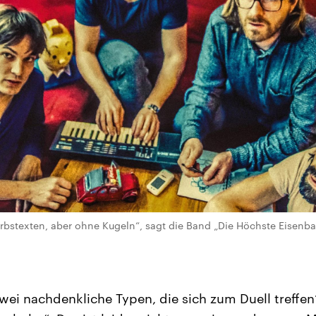
stexten, aber ohne Kugeln“, sagt die Band „Die Höchste Eisenbah
wei nachdenkliche Typen, die sich zum Duell treffen“