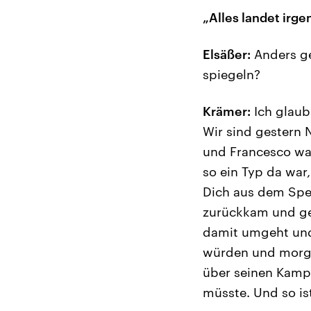
„Alles landet irg
Elsäßer:
Anders gef
spiegeln?
Krämer:
Ich glaub
Wir sind gestern
und Francesco war
so ein Typ da war
Dich aus dem Spe
zurückkam und ges
damit umgeht und
würden und morge
über seinen Kampf
müsste. Und so ist