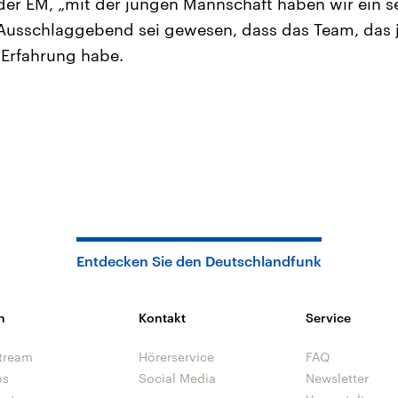
der EM, „mit der jungen Mannschaft haben wir ein se
“ Ausschlaggebend sei gewesen, dass das Team, das 
l Erfahrung habe.
Entdecken Sie den Deutschlandfunk
n
Kontakt
Service
tream
Hörerservice
FAQ
os
Social Media
Newsletter