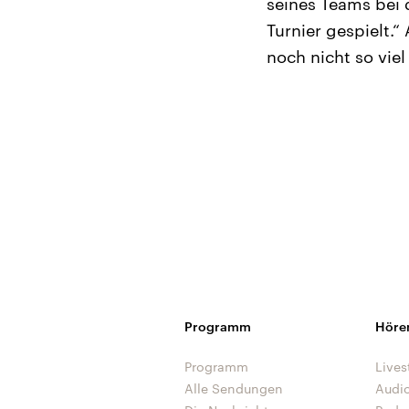
seines Teams bei 
Turnier gespielt.
noch nicht so vie
Programm
Höre
Programm
Lives
Alle Sendungen
Audi