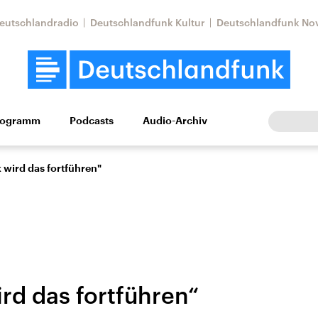
eutschlandradio
Deutschlandfunk Kultur
Deutschlandfunk No
rogramm
Podcasts
Audio-Archiv
Wirtschaft
Wissen
Kultur
Europa
Gesellschaf
 wird das fortführen"
rd das fortführen“
Nahostkonflikt
Iran
le Beiträge,
Aktuelle Lage und
Aktuelle Lage und