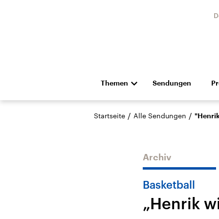
D
Themen
Sendungen
P
Die Nachrichten
Politik
/
/
Startseite
Alle Sendungen
"Henrik
Hörspiel und Feature
Musik
Archiv
Basketball
„Henrik wi
Landtagswahl Sachsen-
USA
Anhalt 2026
Aktuel