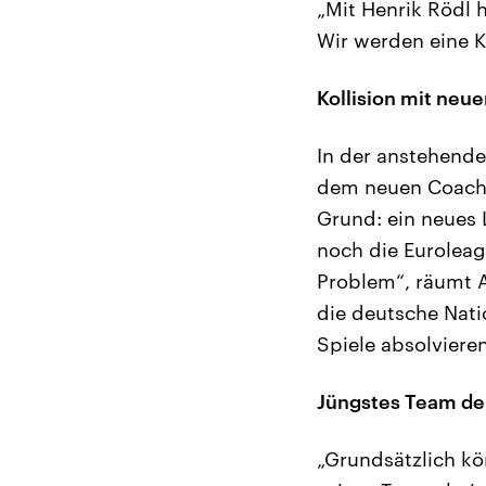
„Mit Henrik Rödl h
Wir werden eine Ko
Kollision mit neu
In der anstehend
dem neuen Coach a
Grund: ein neues 
noch die Euroleagu
Problem“, räumt A
die deutsche Nati
Spiele absolviere
Jüngstes Team de
„Grundsätzlich kö