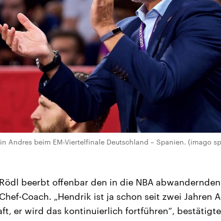
n Andres beim EM-Viertelfinale Deutschland – Spanien. (imago sp
 Rödl beerbt offenbar den in die NBA abwandernden
Chef-Coach. „Hendrik ist ja schon seit zwei Jahren A
, er wird das kontinuierlich fortführen“, bestätigte