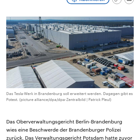
Link
Emai
CDU, SPD und FDP regiert.-
aktuelle Weltgeschehen.
kopieren/te
Umfragen, Prognosen,
Wahlprogramme, aktuelle Berichte
Sendungen
Programm
Podcasts
und Hintergründe zu den Parteien
und Kandidaten der anstehenden
Wahl.
Audio-Archiv
Das Tesla-Werk in Brandenburg soll erweitert werden. Dagegen gibt es
Potest. (picture alliance/dpa/dpa-Zentralbild | Patrick Pleul)
Das Oberverwaltungsgericht Berlin-Brandenburg
wies eine Beschwerde der Brandenburger Polizei
zurück. Das Verwaltungsgericht Potsdam hatte zuvor