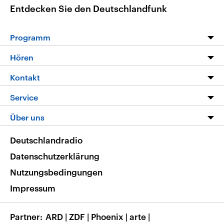
Entdecken Sie den Deutschlandfunk
Programm
Programm
Hören
Alle Sendungen
Livestream
Kontakt
Die Nachrichten
Audios
Hörerservice
Service
Nachrichtenleicht
Podcasts
Social Media
FAQ
Über uns
Neue Beiträge auf dlf.de
Deutschlandfunk App
Newsletter
Deutschlandradio
Themen-Schwerpunkte
Nachrichten App
Deutschlandradio
Veranstaltungen
Presse
Frequenzen
Datenschutzerklärung
Musikliste
Ausbildung und Karriere
Nutzungsbedingungen
RSS
Transparenz
Impressum
Korrekturen
Barrierefreiheit
Partner
ARD
|
ZDF
|
Phoenix
|
arte
|