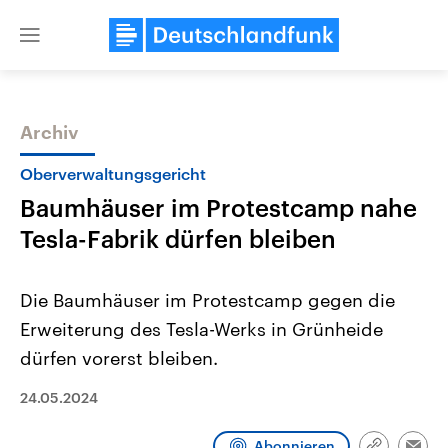
Close
menu
Archiv
Themen
Oberverwaltungsgericht
Baumhäuser im Protestcamp nahe
Tesla-Fabrik dürfen bleiben
Die Baumhäuser im Protestcamp gegen die
Erweiterung des Tesla-Werks in Grünheide
Landtagswahl Sachsen-Anhalt
USA
dürfen vorerst bleiben.
2026
Aktuelle Beiträge, Analys
Alle Informationen
Hintergründe
Sachsen-Anhalt wählt am 6.
Wirtschaftlich und militäri
24.05.2024
September 2026 einen neuen
gehören die Vereinigten S
Landtag. Seit 2021 wird das
den mächtigsten Ländern 
Bundesland von einer Koalition aus
mit großem Einfluss auf d
Abonnieren