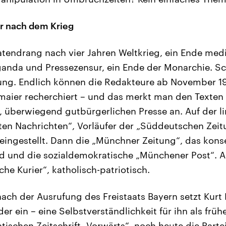
r nach dem Krieg
tendrang nach vier Jahren Weltkrieg, ein Ende medi
anda und Pressezensur, ein Ende der Monarchie. Sc
tung. Endlich können die Redakteure ab November 
maier recherchiert – und das merkt man den Texten
, überwiegend gutbürgerlichen Presse an. Auf der li
en Nachrichten“, Vorläufer der „Süddeutschen Zei
 eingestellt. Dann die „Münchner Zeitung“, das kons
nd und die sozialdemokratische „Münchener Post“. 
he Kurier“, katholisch-patriotisch.
nach der Ausrufung des Freistaats Bayern setzt Kurt 
der ein – eine Selbstverständlichkeit für ihn als früh
tischen Zeitschrift „Vorwärts“, noch heute die Parte