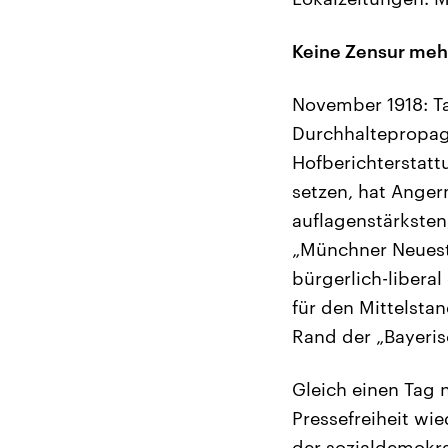
Keine Zensur meh
November 1918: Ta
Durchhaltepropag
Hofberichterstat
setzen, hat Anger
auflagenstärksten
„Münchner Neuest
bürgerlich-liberal
für den Mittelsta
Rand der „Bayerisc
Gleich einen Tag 
Pressefreiheit wie
der sozialdemokra