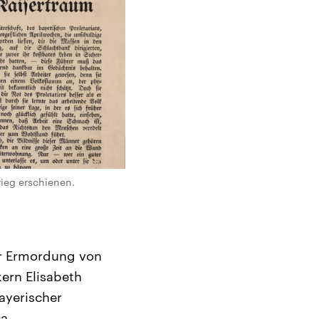
ieg erschienen.
er Ermordung von
kern Elisabeth
ayerischer
a.