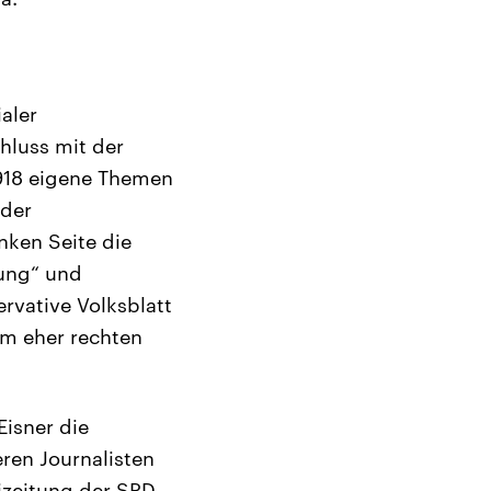
aler
hluss mit der
1918 eigene Themen
 der
nken Seite die
tung“ und
ervative Volksblatt
Am eher rechten
Eisner die
eren Journalisten
izeitung der SPD.