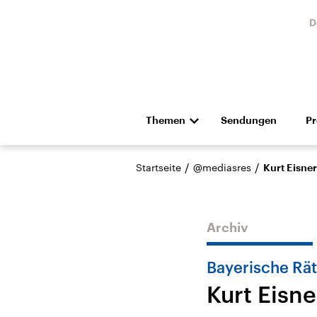
D
Themen
Sendungen
P
Die Nachrichten
Politik
/
/
Startseite
@mediasres
Kurt Eisne
Hörspiel und Feature
Musik
Archiv
Bayerische Rät
Kurt Eisn
Landtagswahl Sachsen-
USA
Anhalt 2026
Aktuel