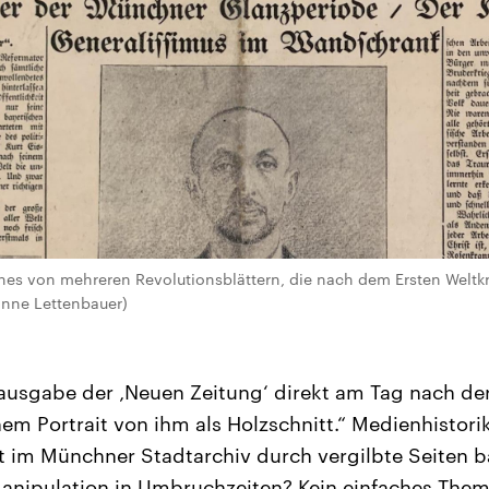
nes von mehreren Revolutionsblättern, die nach dem Ersten Weltkr
nne Lettenbauer)
rausgabe der ‚Neuen Zeitung‘ direkt am Tag nach d
nem Portrait von ihm als Holzschnitt.“ Medienhistori
t im Münchner Stadtarchiv durch vergilbte Seiten b
anipulation in Umbruchzeiten? Kein einfaches Them