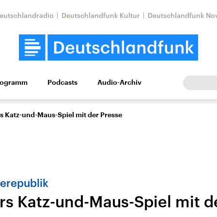
eutschlandradio
Deutschlandfunk Kultur
Deutschlandfunk No
rogramm
Podcasts
Audio-Archiv
Wirtschaft
Wissen
Kultur
Europa
Gesellschaf
rs Katz-und-Maus-Spiel mit der Presse
erepublik
ers Katz-und-Maus-Spiel mit d
Nahostkonflikt
Iran
le Beiträge,
Aktuelle Lage und
Aktuelle Lage und