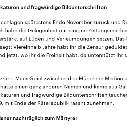
ikaturen und fragwürdige Bildunterschriften
 schlagen spätestens Ende November zurück und R
„Ich habe die Gelegenheit mit einigen Zeitungsmache
 verstärkt auf Lügen und Verleumdungen setzen. Das 
agt: Viereinhalb Jahre habt ihr die Zensur gedulde
d jetzt, wo ihr die Freiheit habt, da unterstützt ihr 
atz-und Maus-Spiel zwischen den Münchner Medien 
 hätte einen ganz anderen Namen und käme aus Gali
ikaturen und fragwürdige Bildunterschriften tauchen 
19, mit Ende der Räterepublik rasant zunehmen.
sner nachträglich zum Märtyrer