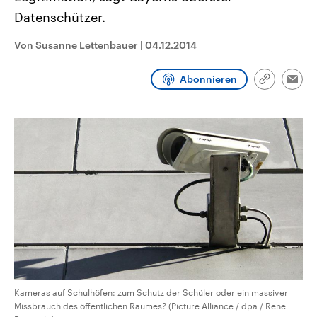
CDU, SPD und FDP regiert.-
aktuelle Weltgeschehen.
Datenschützer.
Umfragen, Prognosen,
Wahlprogramme, aktuelle Berichte
Sendungen
Programm
Podcasts
und Hintergründe zu den Parteien
Von Susanne Lettenbauer
|
04.12.2014
und Kandidaten der anstehenden
Wahl.
Audio-Archiv
Abonnieren
Link
Emai
kopieren/te
Kameras auf Schulhöfen: zum Schutz der Schüler oder ein massiver
Missbrauch des öffentlichen Raumes? (Picture Alliance / dpa / Rene