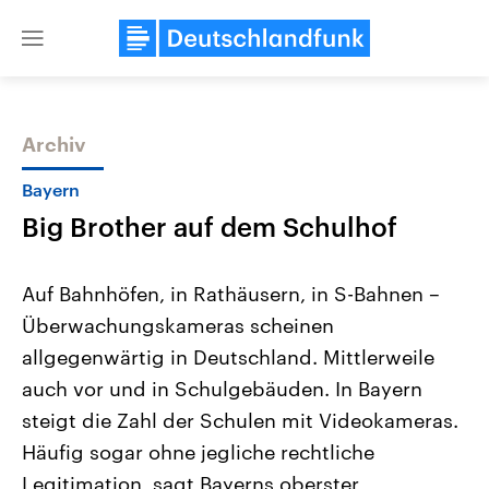
Close
menu
Archiv
Themen
Bayern
Big Brother auf dem Schulhof
Auf Bahnhöfen, in Rathäusern, in S-Bahnen –
Überwachungskameras scheinen
allgegenwärtig in Deutschland. Mittlerweile
Landtagswahl Sachsen-Anhalt
USA
auch vor und in Schulgebäuden. In Bayern
2026
Aktuelle Beiträge, Analys
Alle Informationen
steigt die Zahl der Schulen mit Videokameras.
Hintergründe
Sachsen-Anhalt wählt am 6.
Wirtschaftlich und militäri
Häufig sogar ohne jegliche rechtliche
September 2026 einen neuen
gehören die Vereinigten S
Landtag. Seit 2021 wird das
den mächtigsten Ländern 
Legitimation, sagt Bayerns oberster
Bundesland von einer Koalition aus
mit großem Einfluss auf d