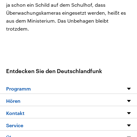
ja schon ein Schild auf dem Schulhof, dass
Überwachungskameras eingesetzt werden, heißt es
aus dem Ministerium. Das Unbehagen bleibt
trotzdem.
Entdecken Sie den Deutschlandfunk
Programm
Programm
Hören
Alle Sendungen
Livestream
Kontakt
Die Nachrichten
Audios
Hörerservice
Service
Nachrichtenleicht
Podcasts
Social Media
FAQ