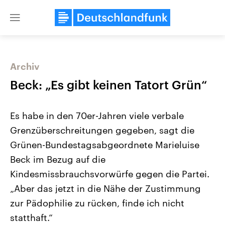
Close
menu
Archiv
Themen
Beck: „Es gibt keinen Tatort Grün“
Es habe in den 70er-Jahren viele verbale
Grenzüberschreitungen gegeben, sagt die
Grünen-Bundestagsabgeordnete Marieluise
Beck im Bezug auf die
Kindesmissbrauchsvorwürfe gegen die Partei.
Landtagswahl Sachsen-Anhalt
USA
2026
Aktuelle Beiträge, Analys
„Aber das jetzt in die Nähe der Zustimmung
Alle Informationen
Hintergründe
Sachsen-Anhalt wählt am 6.
Wirtschaftlich und militäri
zur Pädophilie zu rücken, finde ich nicht
September 2026 einen neuen
gehören die Vereinigten S
Landtag. Seit 2021 wird das
den mächtigsten Ländern 
statthaft.“
Bundesland von einer Koalition aus
mit großem Einfluss auf d