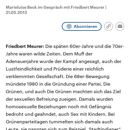
CDU, SPD und FDP regiert.-
aktuelle Weltgeschehen.
Marieluise Beck im Gespräch mit Friedbert Meurer
|
Umfragen, Prognosen,
21.05.2013
Wahlprogramme, aktuelle Berichte
Sendungen
Programm
Podcasts
und Hintergründe zu den Parteien
und Kandidaten der anstehenden
Abonnieren
Wahl.
Link
Emai
Audio-Archiv
kopieren/te
Friedbert Meurer:
Die späten 60er-Jahre und die 70er-
Jahre waren wilde Zeiten. Dem Muff der
Adenauerjahre wurde der Kampf angesagt, auch der
Lustfeindlichkeit und Prüderie einer reichlich
verklemmten Gesellschaft. Die 68er-Bewegung
mündete 1980 in die Gründung einer Partei, Die
Grünen, und auch Die Grünen machten sich das Ziel
der sexuellen Befreiung zueigen. Damals wurden
homosexuelle Beziehungen noch mit Gefängnis
bedroht und geahndet, auch Sex mit Kindern. Bei
Grünenparteitagen tummelten sich damals auch
Leute, sie nannten sich zum Beispiel „Stadtindianer“,