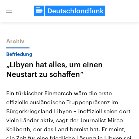
Close
menu
Archiv
Themen
Befriedung
„Libyen hat alles, um einen
Neustart zu schaffen“
Ein türkischer Einmarsch wäre die erste
offizielle ausländische Truppenpräsenz im
Landtagswahl Sachsen-Anhalt
USA
Bürgerkriegsland Libyen – inoffiziell seien dort
2026
Aktuelle Beiträge, Analys
Alle Informationen
Hintergründe
viele Länder aktiv, sagt der Journalist Mirco
Sachsen-Anhalt wählt am 6.
Wirtschaftlich und militäri
September 2026 einen neuen
gehören die Vereinigten S
Keilberth, der das Land bereist hat. Er meint,
Landtag. Seit 2021 wird das
den mächtigsten Ländern 
die Zeit für eine friedliche Lösung in Libyen sei
Bundesland von einer Koalition aus
mit großem Einfluss auf d