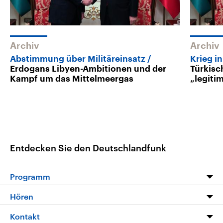
Archiv
Archiv
Abstimmung über Militäreinsatz
Krieg i
Erdogans Libyen-Ambitionen und der
Türkisc
Kampf um das Mittelmeergas
„legiti
Entdecken Sie den Deutschlandfunk
Programm
Programm
Hören
Alle Sendungen
Livestream
Kontakt