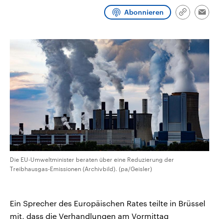
CDU, SPD und FDP regiert.-
aktuelle Weltgeschehen.
Abonnieren
Umfragen, Prognosen,
Link
Emai
Wahlprogramme, aktuelle Berichte
kopieren/te
Sendungen
Programm
Podcasts
und Hintergründe zu den Parteien
und Kandidaten der anstehenden
Wahl.
Audio-Archiv
Die EU-Umweltminister beraten über eine Reduzierung der
Treibhausgas-Emissionen (Archivbild). (pa/Geisler)
Ein Sprecher des Europäischen Rates teilte in Brüssel
mit, dass die Verhandlungen am Vormittag