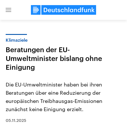
Close
menu
Klimaziele
Themen
Beratungen der EU-
Umweltminister bislang ohne
Einigung
Die EU-Umweltminister haben bei ihren
Beratungen über eine Reduzierung der
Landtagswahl Sachsen-Anhalt
USA
europäischen Treibhausgas-Emissionen
2026
Aktuelle Beiträge, Analys
Alle Informationen
zunächst keine Einigung erzielt.
Hintergründe
Sachsen-Anhalt wählt am 6.
Wirtschaftlich und militäri
September 2026 einen neuen
gehören die Vereinigten S
05.11.2025
Landtag. Seit 2021 wird das
den mächtigsten Ländern 
Bundesland von einer Koalition aus
mit großem Einfluss auf d