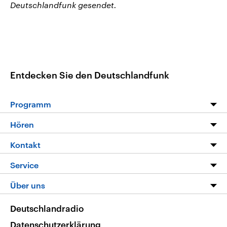
Deutschlandfunk gesendet.
Entdecken Sie den Deutschlandfunk
Programm
Programm
Hören
Alle Sendungen
Livestream
Kontakt
Die Nachrichten
Audios
Hörerservice
Service
Nachrichtenleicht
Podcasts
Social Media
FAQ
Über uns
Neue Beiträge auf dlf.de
Deutschlandfunk App
Newsletter
Deutschlandradio
Themen-Schwerpunkte
Nachrichten App
Deutschlandradio
Veranstaltungen
Presse
Frequenzen
Datenschutzerklärung