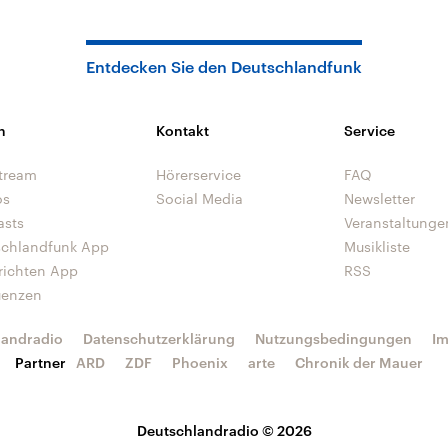
Entdecken Sie den Deutschlandfunk
n
Kontakt
Service
tream
Hörerservice
FAQ
os
Social Media
Newsletter
asts
Veranstaltunge
schlandfunk App
Musikliste
richten App
RSS
uenzen
landradio
Datenschutzerklärung
Nutzungsbedingungen
I
Partner
ARD
ZDF
Phoenix
arte
Chronik der Mauer
Deutschlandradio © 2026