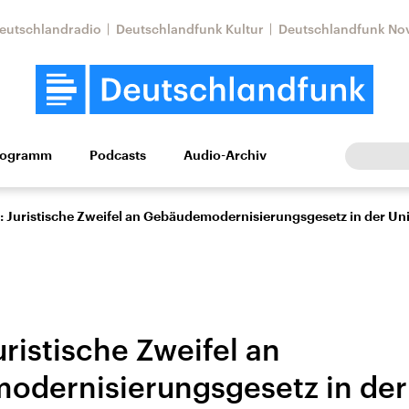
eutschlandradio
Deutschlandfunk Kultur
Deutschlandfunk No
rogramm
Podcasts
Audio-Archiv
Wirtschaft
Wissen
Kultur
Europa
Gesellschaf
t: Juristische Zweifel an Gebäudemodernisierungsgesetz in der Un
uristische Zweifel an
dernisierungsgesetz in der
Nahostkonflikt
Iran
le Beiträge,
Aktuelle Lage und
Aktuelle Lage und