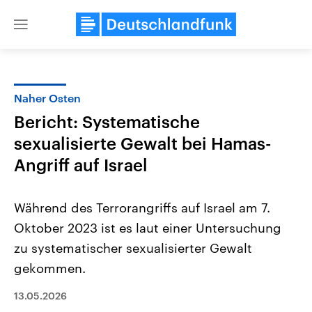
Close
menu
Naher Osten
Themen
Bericht: Systematische
sexualisierte Gewalt bei Hamas-
Angriff auf Israel
Während des Terrorangriffs auf Israel am 7.
Oktober 2023 ist es laut einer Untersuchung
Landtagswahl Sachsen-Anhalt
USA
zu systematischer sexualisierter Gewalt
2026
Aktuelle Beiträge, Analys
Alle Informationen
gekommen.
Hintergründe
Sachsen-Anhalt wählt am 6.
Wirtschaftlich und militäri
September 2026 einen neuen
gehören die Vereinigten S
13.05.2026
Landtag. Seit 2021 wird das
den mächtigsten Ländern 
Bundesland von einer Koalition aus
mit großem Einfluss auf d