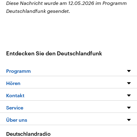
Diese Nachricht wurde am 12.05.2026 im Programm
Deutschlandfunk gesendet.
Entdecken Sie den Deutschlandfunk
Programm
Programm
Hören
Alle Sendungen
Livestream
Kontakt
Die Nachrichten
Audios
Hörerservice
Service
Nachrichtenleicht
Podcasts
Social Media
FAQ
Über uns
Neue Beiträge auf dlf.de
Deutschlandfunk App
Newsletter
Deutschlandradio
Themen-Schwerpunkte
Nachrichten App
Deutschlandradio