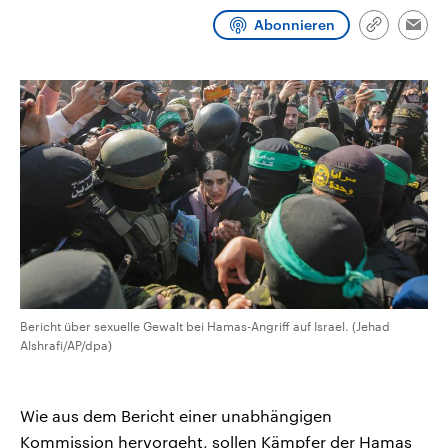
CDU, SPD und FDP regiert.-
aktuelle Weltgeschehen.
Abonnieren
Umfragen, Prognosen,
Link
Emai
Wahlprogramme, aktuelle Berichte
kopieren/te
Sendungen
Programm
Podcasts
und Hintergründe zu den Parteien
und Kandidaten der anstehenden
Wahl.
Audio-Archiv
Bericht über sexuelle Gewalt bei Hamas-Angriff auf Israel. (Jehad
Alshrafi/AP/dpa)
Wie aus dem Bericht einer unabhängigen
Kommission hervorgeht, sollen Kämpfer der Hamas