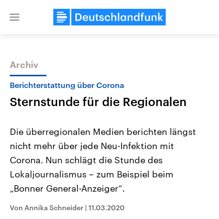
Close
menu
Archiv
Themen
Berichterstattung über Corona
Sternstunde für die Regionalen
Die überregionalen Medien berichten längst
nicht mehr über jede Neu-Infektion mit
Corona. Nun schlägt die Stunde des
Landtagswahl Sachsen-Anhalt
USA
Lokaljournalismus – zum Beispiel beim
2026
Aktuelle Beiträge, Analys
Alle Informationen
„Bonner General-Anzeiger“.
Hintergründe
Sachsen-Anhalt wählt am 6.
Wirtschaftlich und militäri
September 2026 einen neuen
gehören die Vereinigten S
Von Annika Schneider
|
11.03.2020
Landtag. Seit 2021 wird das
den mächtigsten Ländern 
Bundesland von einer Koalition aus
mit großem Einfluss auf d