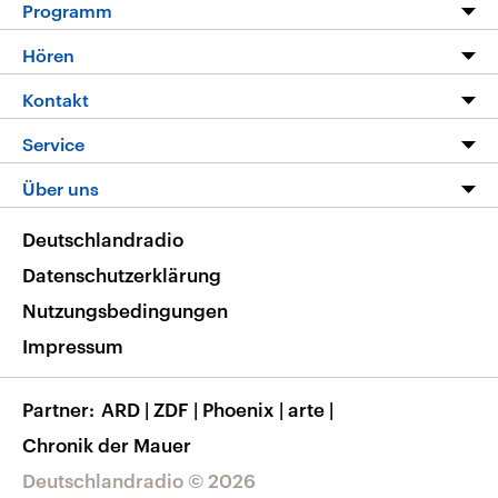
Programm
Programm
Hören
Alle Sendungen
Livestream
Kontakt
Die Nachrichten
Audios
Hörerservice
Service
Nachrichtenleicht
Podcasts
Social Media
FAQ
Über uns
Neue Beiträge auf dlf.de
Deutschlandfunk App
Newsletter
Deutschlandradio
Themen-Schwerpunkte
Nachrichten App
Deutschlandradio
Veranstaltungen
Presse
Frequenzen
Datenschutzerklärung
Musikliste
Ausbildung und Karriere
Nutzungsbedingungen
RSS
Transparenz
Impressum
Korrekturen
Barrierefreiheit
Partner
ARD
|
ZDF
|
Phoenix
|
arte
|
Chronik der Mauer
Deutschlandradio © 2026