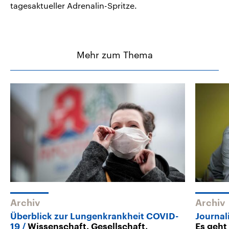
tagesaktueller Adrenalin-Spritze.
Mehr zum Thema
Archiv
Archiv
Überblick zur Lungenkrankheit COVID-
Journal
19
Wissenschaft, Gesellschaft,
Es geht