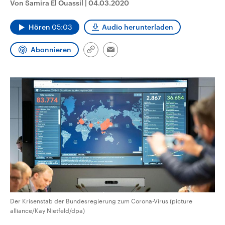
Von Samira El Ouassil
|
04.03.2020
CDU, SPD und FDP regiert.-
aktuelle Weltgeschehen.
Umfragen, Prognosen,
Wahlprogramme, aktuelle Berichte
Hören
05:03
Audio herunterladen
Sendungen
Programm
Podcasts
und Hintergründe zu den Parteien
und Kandidaten der anstehenden
Wahl.
Abonnieren
Link
Email
Audio-Archiv
kopieren/teilen
Der Krisenstab der Bundesregierung zum Corona-Virus (picture
alliance/Kay Nietfeld/dpa)