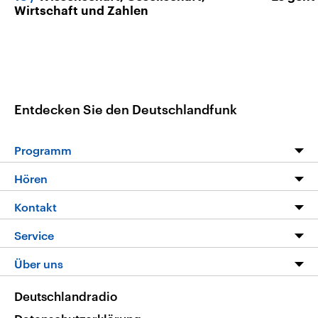
Wirtschaft und Zahlen
Entdecken Sie den Deutschlandfunk
Programm
Programm
Hören
Alle Sendungen
Livestream
Kontakt
Die Nachrichten
Audios
Hörerservice
Service
Nachrichtenleicht
Podcasts
Social Media
FAQ
Über uns
Neue Beiträge auf dlf.de
Deutschlandfunk App
Newsletter
Deutschlandradio
Themen-Schwerpunkte
Nachrichten App
Deutschlandradio
Veranstaltungen
Presse
Frequenzen