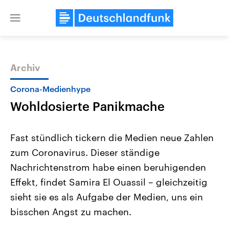
Close
menu
Archiv
Themen
Corona-Medienhype
Wohldosierte Panikmache
Fast stündlich tickern die Medien neue Zahlen
zum Coronavirus. Dieser ständige
Nachrichtenstrom habe einen beruhigenden
Landtagswahl Sachsen-Anhalt
USA
Effekt, findet Samira El Ouassil – gleichzeitig
2026
Aktuelle Beiträge, Analys
Alle Informationen
sieht sie es als Aufgabe der Medien, uns ein
Hintergründe
Sachsen-Anhalt wählt am 6.
Wirtschaftlich und militäri
bisschen Angst zu machen.
September 2026 einen neuen
gehören die Vereinigten S
Landtag. Seit 2021 wird das
den mächtigsten Ländern 
Bundesland von einer Koalition aus
mit großem Einfluss auf d