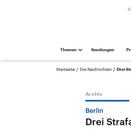
D
Themen
Sendungen
P
Die Nachrichten
Politik
/
/
Startseite
Die Nachrichten
Drei St
Hörspiel und Feature
Musik
Archiv
Berlin
Drei Stra
Landtagswahl Sachsen-
USA
Anhalt 2026
Aktuel