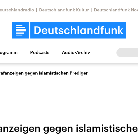
eutschlandradio
Deutschlandfunk Kultur
Deutschlandfunk No
rogramm
Podcasts
Audio-Archiv
Wirtschaft
Wissen
Kultur
Europa
Gesellschaf
rafanzeigen gegen islamistischen Prediger
fanzeigen gegen islamistisch
Nahostkonflikt
Iran
le Beiträge,
Aktuelle Lage und
Aktuelle Lage und