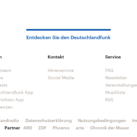
Entdecken Sie den Deutschlandfunk
n
Kontakt
Service
tream
Hörerservice
FAQ
os
Social Media
Newsletter
asts
Veranstaltunge
schlandfunk App
Musikliste
richten App
RSS
uenzen
landradio
Datenschutzerklärung
Nutzungsbedingungen
I
Partner
ARD
ZDF
Phoenix
arte
Chronik der Mauer