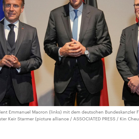
ident Emmanuel Macron (links) mit dem deutschen Bundeskanzler 
ster Keir Starmer (picture alliance / ASSOCIATED PRESS / Kin Che