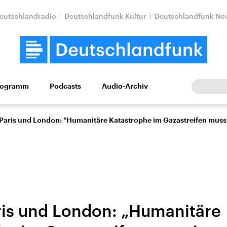
eutschlandradio
Deutschlandfunk Kultur
Deutschlandfunk No
rogramm
Podcasts
Audio-Archiv
Wirtschaft
Wissen
Kultur
Europa
Gesellschaf
 Paris und London: "Humanitäre Katastrophe im Gazastreifen muss 
aris und London: „Humanitäre
Nahostkonflikt
Iran
le Beiträge,
Aktuelle Lage und
Aktuelle Lage und