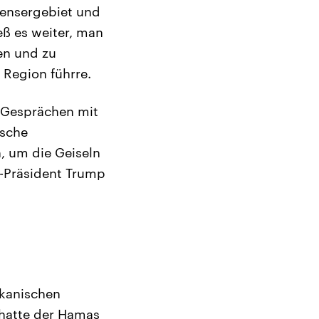
nensergebiet und
eß es weiter, man
en und zu
e Region führre.
n Gesprächen mit
ische
, um die Geiseln
-Präsident Trump
ikanischen
 hatte der Hamas