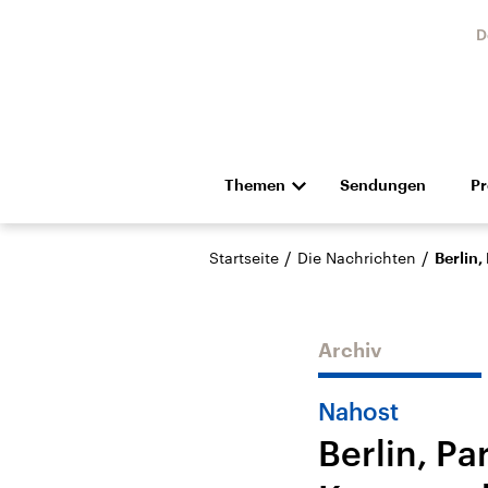
D
Themen
Sendungen
P
Die Nachrichten
Politik
/
/
Startseite
Die Nachrichten
Berlin,
Hörspiel und Feature
Musik
Archiv
Nahost
Berlin, P
Landtagswahl Sachsen-
USA
Anhalt 2026
Aktuel