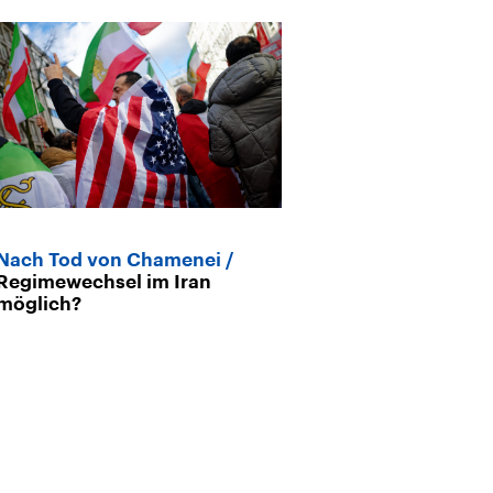
Nach Tod von Chamenei
Angriffe auf Ir
Regimewechsel im Iran
realistisch ist 
möglich?
Regimewechse