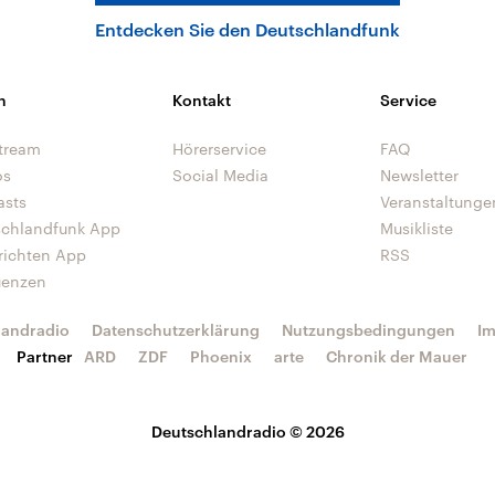
Entdecken Sie den Deutschlandfunk
n
Kontakt
Service
tream
Hörerservice
FAQ
os
Social Media
Newsletter
asts
Veranstaltunge
schlandfunk App
Musikliste
richten App
RSS
uenzen
landradio
Datenschutzerklärung
Nutzungsbedingungen
I
Partner
ARD
ZDF
Phoenix
arte
Chronik der Mauer
Deutschlandradio © 2026