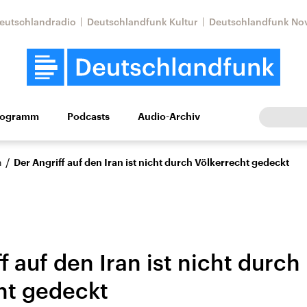
eutschlandradio
Deutschlandfunk Kultur
Deutschlandfunk No
rogramm
Podcasts
Audio-Archiv
Wirtschaft
Wissen
Kultur
Europa
Gesellschaf
/
n
Der Angriff auf den Iran ist nicht durch Völkerrecht gedeckt
f auf den Iran ist nicht durch
ht gedeckt
Nahostkonflikt
Iran
le Beiträge,
Aktuelle Lage und
Aktuelle Lage und