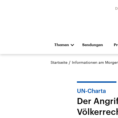
D
Themen
Sendungen
P
Die Nachrichten
Politik
/
Startseite
Informationen am Morge
Hörspiel und Feature
Musik
UN-Charta
Der Angrif
Völkerrec
Landtagswahl Sachsen-
USA
Anhalt 2026
Aktuel