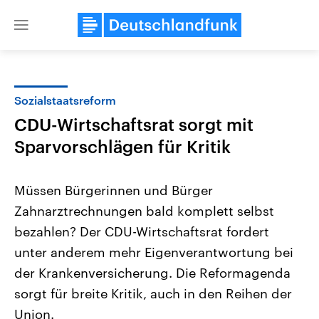
Close
menu
Sozialstaatsreform
Themen
CDU-Wirtschaftsrat sorgt mit
Sparvorschlägen für Kritik
Müssen Bürgerinnen und Bürger
Zahnarztrechnungen bald komplett selbst
bezahlen? Der CDU-Wirtschaftsrat fordert
Landtagswahl Sachsen-Anhalt
USA
unter anderem mehr Eigenverantwortung bei
2026
Aktuelle Beiträge, Analys
der Krankenversicherung. Die Reformagenda
Alle Informationen
Hintergründe
Sachsen-Anhalt wählt am 6.
Wirtschaftlich und militäri
sorgt für breite Kritik, auch in den Reihen der
September 2026 einen neuen
gehören die Vereinigten S
Landtag. Seit 2021 wird das
den mächtigsten Ländern 
Union.
Bundesland von einer Koalition aus
mit großem Einfluss auf d