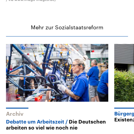
Mehr zur Sozialstaatsreform
Archiv
Bürger
Existe
Debatte um Arbeitszeit
Die Deutschen
arbeiten so viel wie noch nie