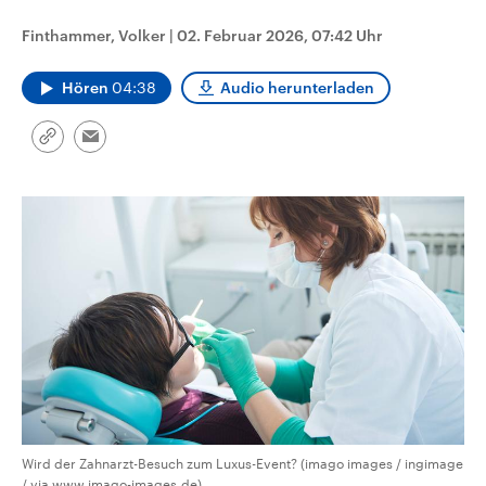
CDU, SPD und FDP regiert.-
aktuelle Weltgeschehen.
Umfragen, Prognosen,
Finthammer, Volker
|
02. Februar 2026, 07:42 Uhr
Wahlprogramme, aktuelle Berichte
Sendungen
Programm
Podcasts
und Hintergründe zu den Parteien
und Kandidaten der anstehenden
Hören
04:38
Audio herunterladen
Wahl.
Audio-Archiv
Link
Email
kopieren/teilen
Wird der Zahnarzt-Besuch zum Luxus-Event? (imago images / ingimage
/ via www.imago-images.de)