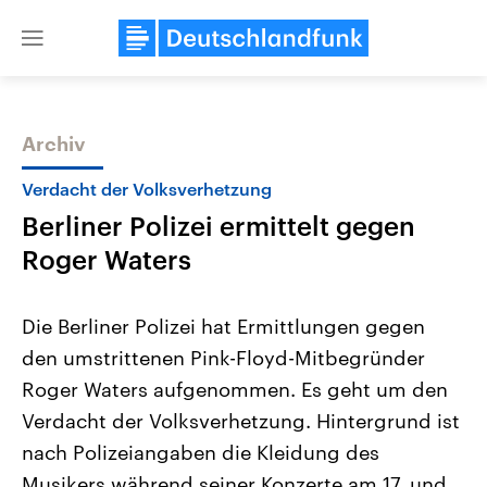
Close
menu
Archiv
Themen
Verdacht der Volksverhetzung
Berliner Polizei ermittelt gegen
Roger Waters
Die Berliner Polizei hat Ermittlungen gegen
den umstrittenen Pink-Floyd-Mitbegründer
Landtagswahl Sachsen-Anhalt
USA
Roger Waters aufgenommen. Es geht um den
2026
Aktuelle Beiträge, Analys
Alle Informationen
Hintergründe
Verdacht der Volksverhetzung. Hintergrund ist
Sachsen-Anhalt wählt am 6.
Wirtschaftlich und militäri
September 2026 einen neuen
gehören die Vereinigten S
nach Polizeiangaben die Kleidung des
Landtag. Seit 2021 wird das
den mächtigsten Ländern 
Musikers während seiner Konzerte am 17. und
Bundesland von einer Koalition aus
mit großem Einfluss auf d