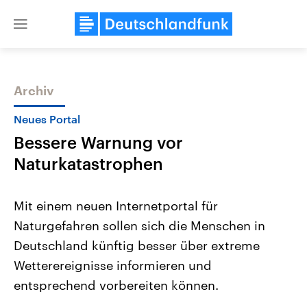
Close
menu
Archiv
Themen
Neues Portal
Bessere Warnung vor
Naturkatastrophen
Mit einem neuen Internetportal für
Naturgefahren sollen sich die Menschen in
Landtagswahl Sachsen-Anhalt
USA
Deutschland künftig besser über extreme
2026
Aktuelle Beiträge, Analys
Alle Informationen
Hintergründe
Wetterereignisse informieren und
Sachsen-Anhalt wählt am 6.
Wirtschaftlich und militäri
September 2026 einen neuen
gehören die Vereinigten S
entsprechend vorbereiten können.
Landtag. Seit 2021 wird das
den mächtigsten Ländern 
Bundesland von einer Koalition aus
mit großem Einfluss auf d