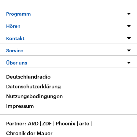
Programm
Programm
Hören
Alle Sendungen
Livestream
Kontakt
Die Nachrichten
Audios
Hörerservice
Service
Nachrichtenleicht
Podcasts
Social Media
FAQ
Über uns
Neue Beiträge auf dlf.de
Deutschlandfunk App
Newsletter
Deutschlandradio
Themen-Schwerpunkte
Nachrichten App
Deutschlandradio
Veranstaltungen
Presse
Frequenzen
Datenschutzerklärung
Musikliste
Ausbildung und Karriere
Nutzungsbedingungen
RSS
Transparenz
Impressum
Korrekturen
Barrierefreiheit
Partner
ARD
|
ZDF
|
Phoenix
|
arte
|
Chronik der Mauer