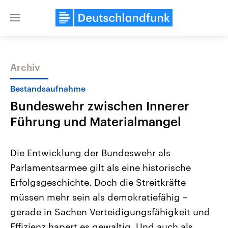
Close
menu
Archiv
Themen
Bestandsaufnahme
Bundeswehr zwischen Innerer
Führung und Materialmangel
Die Entwicklung der Bundeswehr als
Parlamentsarmee gilt als eine historische
Landtagswahl Sachsen-Anhalt
USA
Erfolgsgeschichte. Doch die Streitkräfte
2026
Aktuelle Beiträge, Analys
Alle Informationen
Hintergründe
müssen mehr sein als demokratiefähig –
Sachsen-Anhalt wählt am 6.
Wirtschaftlich und militäri
September 2026 einen neuen
gehören die Vereinigten S
gerade in Sachen Verteidigungsfähigkeit und
Landtag. Seit 2021 wird das
den mächtigsten Ländern 
Effizienz hapert es gewaltig. Und auch als
Bundesland von einer Koalition aus
mit großem Einfluss auf d