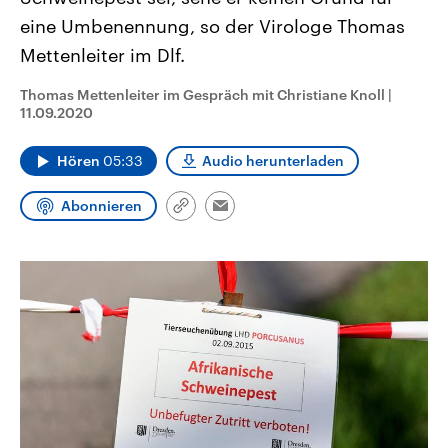
CDU, SPD und FDP regiert.-
aktuelle Weltgeschehen.
eine Umbenennung, so der Virologe Thomas
Umfragen, Prognosen,
Wahlprogramme, aktuelle Berichte
Mettenleiter im Dlf.
Sendungen
Programm
Podcasts
und Hintergründe zu den Parteien
und Kandidaten der anstehenden
Wahl.
Thomas Mettenleiter im Gespräch mit Christiane Knoll
|
Audio-Archiv
11.09.2020
Hören
05:33
Audio herunterladen
Abonnieren
Link
Email
kopieren/teilen