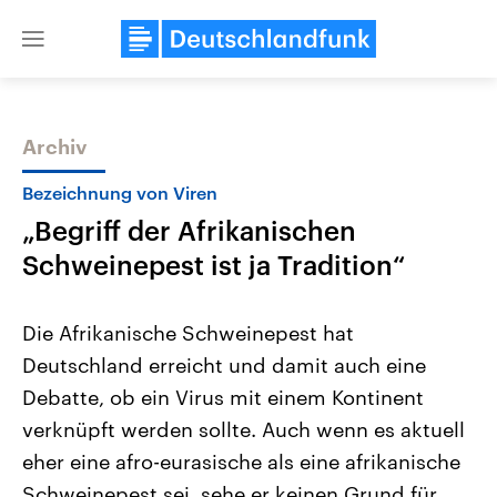
Close
menu
Archiv
Themen
Bezeichnung von Viren
„Begriff der Afrikanischen
Schweinepest ist ja Tradition“
Die Afrikanische Schweinepest hat
Deutschland erreicht und damit auch eine
Landtagswahl Sachsen-Anhalt
USA
Debatte, ob ein Virus mit einem Kontinent
2026
Aktuelle Beiträge, Analys
Alle Informationen
Hintergründe
verknüpft werden sollte. Auch wenn es aktuell
Sachsen-Anhalt wählt am 6.
Wirtschaftlich und militäri
September 2026 einen neuen
gehören die Vereinigten S
eher eine afro-eurasische als eine afrikanische
Landtag. Seit 2021 wird das
den mächtigsten Ländern 
Schweinepest sei, sehe er keinen Grund für
Bundesland von einer Koalition aus
mit großem Einfluss auf d