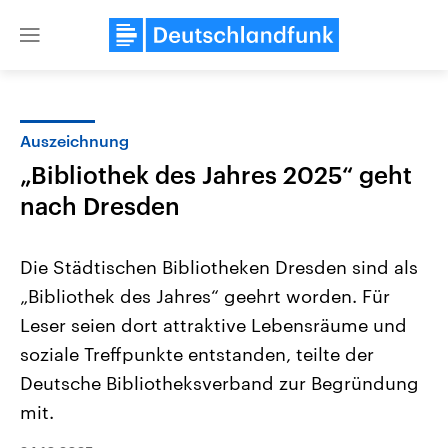
Close
menu
Auszeichnung
Themen
„Bibliothek des Jahres 2025“ geht
nach Dresden
Die Städtischen Bibliotheken Dresden sind als
„Bibliothek des Jahres“ geehrt worden. Für
Leser seien dort attraktive Lebensräume und
Landtagswahl Sachsen-Anhalt
USA
soziale Treffpunkte entstanden, teilte der
2026
Aktuelle Beiträge, Analys
Deutsche Bibliotheksverband zur Begründung
Alle Informationen
Hintergründe
Sachsen-Anhalt wählt am 6.
Wirtschaftlich und militäri
mit.
September 2026 einen neuen
gehören die Vereinigten S
Landtag. Seit 2021 wird das
den mächtigsten Ländern 
Bundesland von einer Koalition aus
mit großem Einfluss auf d