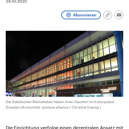
24.10.2025
CDU, SPD und FDP regiert.-
aktuelle Weltgeschehen.
Umfragen, Prognosen,
Wahlprogramme, aktuelle Berichte
Abonnieren
Sendungen
Programm
Podcasts
Link
und Hintergründe zu den Parteien
Emai
kopieren/te
und Kandidaten der anstehenden
Wahl.
Audio-Archiv
Die Städtischen Bibliotheken haben ihren Standort im Kulturpalast
Dresden (Archivbild). (picture alliance / Christine Koenig )
Die Einrichtung verfolge einen dezentralen Ansatz mit