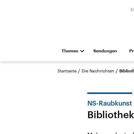
D
Themen
Sendungen
P
Die Nachrichten
Politik
/
/
Startseite
Die Nachrichten
Biblio
Hörspiel und Feature
Musik
NS-Raubkunst
Bibliothe
Landtagswahl Sachsen-
USA
Anhalt 2026
Aktuel