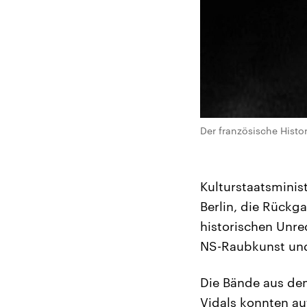
Der französische Hist
Kulturstaatsminis
Berlin, die Rückg
historischen Unre
NS-Raubkunst und
Die Bände aus de
Vidals konnten a