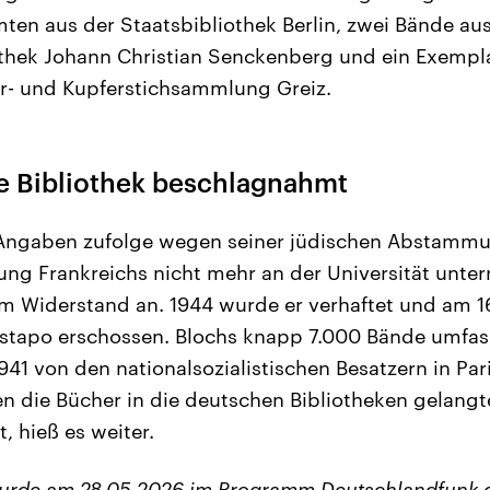
ten aus der Staatsbibliothek Berlin, zwei Bände aus
othek Johann Christian Senckenberg und ein Exempl
er- und Kupferstichsammlung Greiz.
 Bibliothek beschlagnahmt
 Angaben zufolge wegen seiner jüdischen Abstamm
ng Frankreichs nicht mehr an der Universität unter
em Widerstand an. 1944 wurde er verhaftet und am 1
estapo erschossen. Blochs knapp 7.000 Bände umfas
1 von den nationalsozialistischen Besatzern in Pa
 die Bücher in die deutschen Bibliotheken gelangte
t, hieß es weiter.
wurde am 28.05.2026 im Programm Deutschlandfunk 