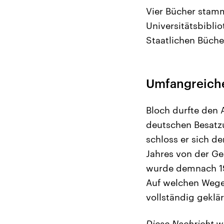
Vier Bücher stamm
Universitätsbibli
Staatlichen Büch
Umfangreiche
Bloch durfte den
deutschen Besatzu
schloss er sich d
Jahres von der G
wurde demnach 194
Auf welchen Wegen
vollständig geklär
Diese Nachricht 