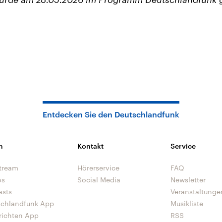
Entdecken Sie den Deutschlandfunk
n
Kontakt
Service
tream
Hörerservice
FAQ
os
Social Media
Newsletter
asts
Veranstaltunge
schlandfunk App
Musikliste
richten App
RSS