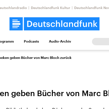
eutschlandradio
Deutschlandfunk Kultur
Deutschlandfunk No
rogramm
Podcasts
Audio-Archiv
Wirtschaft
Wissen
Kultur
Europa
Gesellschaf
theken geben Bücher von Marc Bloch zurück
ken geben Bücher von Marc B
Nahostkonflikt
Iran
le Beiträge,
Aktuelle Lage und
Aktuelle Lage und