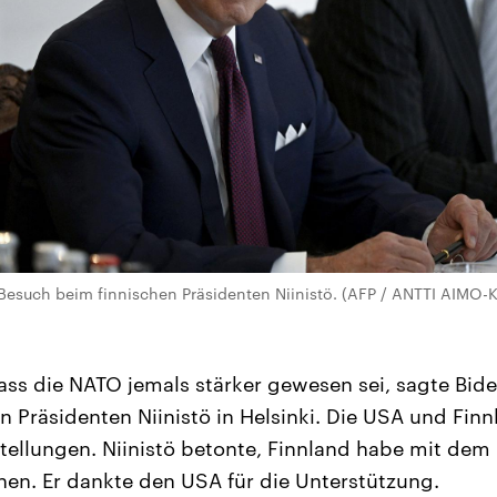
 Besuch beim finnischen Präsidenten Niinistö. (AFP / ANTTI AIMO-
dass die NATO jemals stärker gewesen sei, sagte Bide
 Präsidenten Niinistö in Helsinki. Die USA und Finnl
tellungen. Niinistö betonte, Finnland habe mit dem 
en. Er dankte den USA für die Unterstützung.