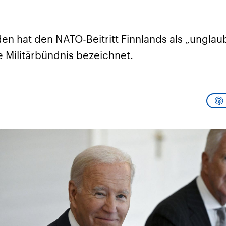
sen und
Hintergründe
Hintergründe
Der Überfall der
Der Iran – seit der
rgründe
haftlich und
palästinensischen
Islamischen Revolu
risch gehören die
Terrororganisation
1979 auch Islamisc
igten Staaten zu
Hamas im Oktober 2023
Republik Iran – ist e
den hat den NATO-Beitritt Finnlands als „ungla
ächtigsten
auf Israel hat in der
von einem
n der Erde, mit
Region wieder die
Religionsführer auto
e Militärbündnis bezeichnet.
 Einfluss auf das
Gewalt entfacht. Israel
regierter Staat im 
le Weltgeschehen.
möchte die Hamas
Osten. Eine Feindsc
zerstören. Diese wird wie
zu Israel und zu de
die Hisbollah im Libanon
ist fest in der
vom Iran unterstützt.
Staatsideologie
verankert.