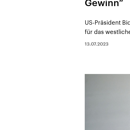
Gewinn“
Alle Informationen
Analy
Sachsen-Anhalt wählt
Hinte
am 6. September 2026
Wirtsc
einen neuen Landtag.
militä
Seit 2021 wird das
Verein
US-Präsident Bi
Bundesland von einer
den m
Koalition aus CDU, SPD
Länder
für das westlich
und FDP regiert.-
großem
Umfragen, Prognosen,
aktuel
Wahlprogramme,
13.07.2023
aktuelle Berichte und
Hintergründe zu den
Parteien und Kandidaten
der anstehenden Wahl.