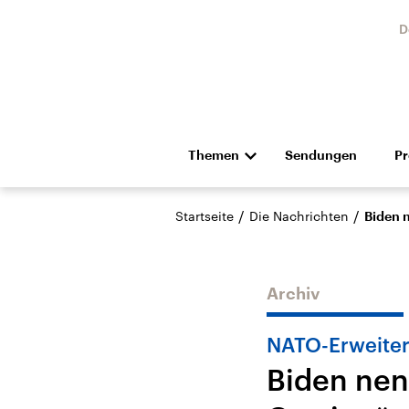
D
Themen
Sendungen
P
Die Nachrichten
Politik
/
/
Startseite
Die Nachrichten
Biden n
Hörspiel und Feature
Musik
Archiv
NATO-Erweite
Biden nen
Landtagswahl Sachsen-
USA
Anhalt 2026
Aktuel