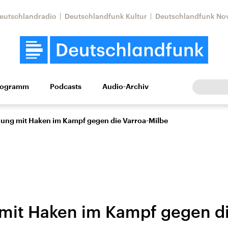
eutschlandradio
Deutschlandfunk Kultur
Deutschlandfunk No
rogramm
Podcasts
Audio-Archiv
Wirtschaft
Wissen
Kultur
Europa
Gesellschaf
ung mit Haken im Kampf gegen die Varroa-Milbe
mit Haken im Kampf gegen di
Nahostkonflikt
Iran
le Beiträge,
Aktuelle Lage und
Aktuelle Lage und