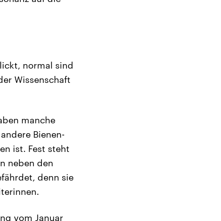
ickt, normal sind
 der Wissenschaft
 haben manche
n andere Bienen-
n ist. Fest steht
ben neben den
fährdet, denn sie
iterinnen.
hung vom Januar