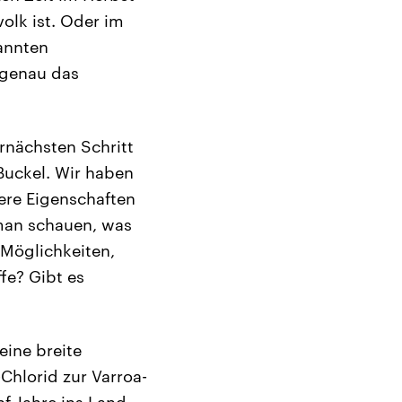
olk ist. Oder im
annten
 genau das
rnächsten Schritt
Buckel. Wir haben
ere Eigenschaften
 man schauen, was
 Möglichkeiten,
fe? Gibt es
eine breite
-Chlorid zur Varroa-
f Jahre ins Land