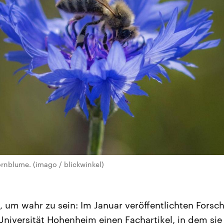
ornblume. (imago / blickwinkel)
, um wahr zu sein: Im Januar veröffentlichten Forsch
niversität Hohenheim einen Fachartikel, in dem sie