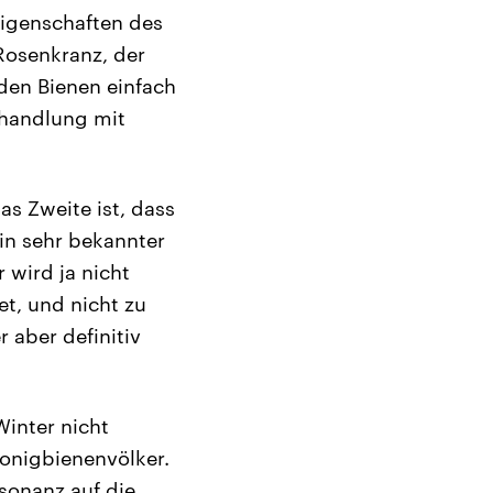
 Eigenschaften des
 Rosenkranz, der
 den Bienen einfach
ehandlung mit
as Zweite ist, dass
ein sehr bekannter
r wird ja nicht
t, und nicht zu
 aber definitiv
Winter nicht
Honigbienenvölker.
sonanz auf die