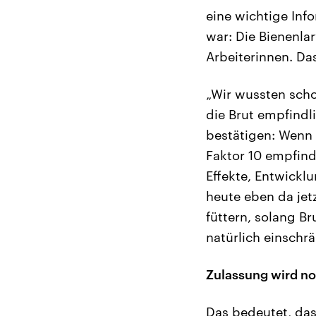
eine wichtige Inf
war: Die Bienenla
Arbeiterinnen. Da
„Wir wussten scho
die Brut empfindli
bestätigen: Wenn 
Faktor 10 empfind
Effekte, Entwickl
heute eben da jetz
füttern, solang B
natürlich einschr
Zulassung wird no
Das bedeutet, das