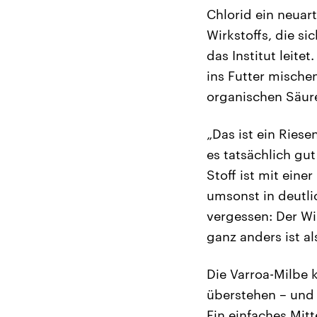
Chlorid ein neuart
Wirkstoffs, die si
das Institut leite
ins Futter mische
organischen Säure
„Das ist ein Riese
es tatsächlich gu
Stoff ist mit eine
umsonst in deutli
vergessen: Der Wi
ganz anders ist al
Die Varroa-Milbe 
überstehen – und 
Ein einfaches Mit