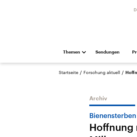
D
Themen
Sendungen
P
Die Nachrichten
Politik
/
/
Startseite
Forschung aktuell
Hoffn
Hörspiel und Feature
Musik
Archiv
Bienensterben
Hoffnung 
Landtagswahl Sachsen-
USA
Anhalt 2026
Aktuel