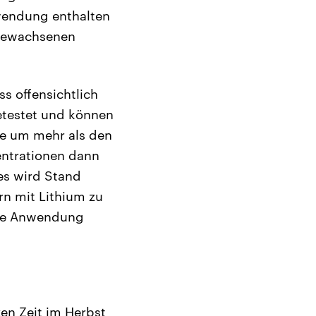
nwendung enthalten
usgewachsenen
s offensichtlich
getestet und können
die um mehr als den
entrationen dann
es wird Stand
rn mit Lithium zu
 die Anwendung
en Zeit im Herbst