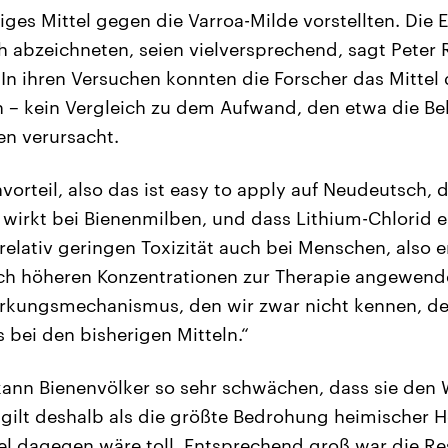
iges Mittel gegen die Varroa-Milde vorstellten. Die
ch abzeichneten, seien vielversprechend, sagt Peter
t. In ihren Versuchen konnten die Forscher das Mittel
n – kein Vergleich zu dem Aufwand, den etwa die B
n verursacht.
nvorteil, also das ist easy to apply auf Neudeutsch, d
t wirkt bei Bienenmilben, und dass Lithium-Chlorid 
r relativ geringen Toxizität auch bei Menschen, also e
ch höheren Konzentrationen zur Therapie angewende
rkungsmechanismus, den wir zwar nicht kennen, der
s bei den bisherigen Mitteln.“
kann Bienenvölker so sehr schwächen, dass sie den 
gilt deshalb als die größte Bedrohung heimischer 
tel dagegen wäre toll. Entsprechend groß war die Re