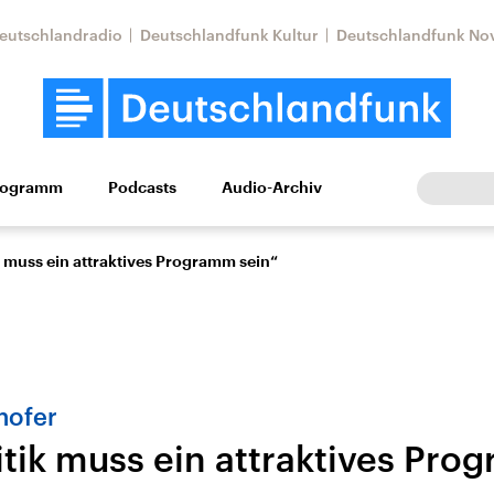
eutschlandradio
Deutschlandfunk Kultur
Deutschlandfunk No
rogramm
Podcasts
Audio-Archiv
Wirtschaft
Wissen
Kultur
Europa
Gesellschaf
k muss ein attraktives Programm sein“
hofer
itik muss ein attraktives Pro
Nahostkonflikt
Iran
le Beiträge,
Aktuelle Lage und
Aktuelle Lage und