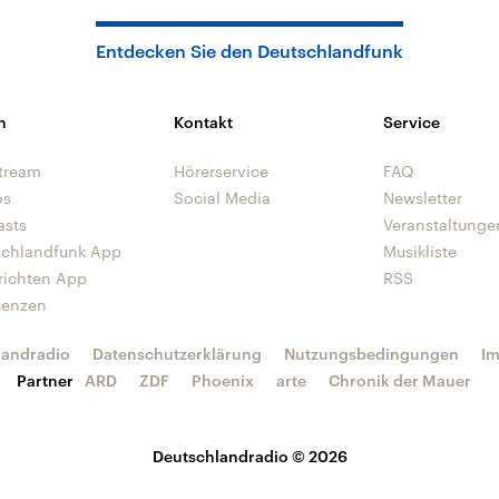
Entdecken Sie den Deutschlandfunk
n
Kontakt
Service
tream
Hörerservice
FAQ
os
Social Media
Newsletter
asts
Veranstaltunge
schlandfunk App
Musikliste
richten App
RSS
uenzen
landradio
Datenschutzerklärung
Nutzungsbedingungen
I
Partner
ARD
ZDF
Phoenix
arte
Chronik der Mauer
Deutschlandradio © 2026