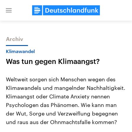
Close
menu
Archiv
Themen
Klimawandel
Was tun gegen Klimaangst?
Weltweit sorgen sich Menschen wegen des
Klimawandels und mangelnder Nachhaltigkeit.
Klimaangst oder Climate Anxiety nennen
USA
Nahostkonflikt
Psychologen das Phänomen. Wie kann man
Aktuelle Beiträge, Analysen und
Aktuelle Lage und Hinter
Der Überfall der palästine
Hintergründe
der Wut, Sorge und Verzweiflung begegnen
Wirtschaftlich und militärisch
Terrororganisation Hamas
und raus aus der Ohnmachtsfalle kommen?
gehören die Vereinigten Staaten zu
Oktober 2023 auf Israel ha
den mächtigsten Ländern der Erde,
Region wieder die Gewalt 
mit großem Einfluss auf das
Israel möchte die Hamas z