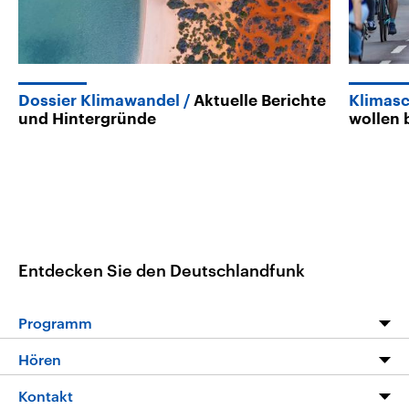
Dossier Klimawandel
Aktuelle Berichte
Klimas
und Hintergründe
wollen 
Entdecken Sie den Deutschlandfunk
Programm
Programm
Hören
Alle Sendungen
Livestream
Kontakt