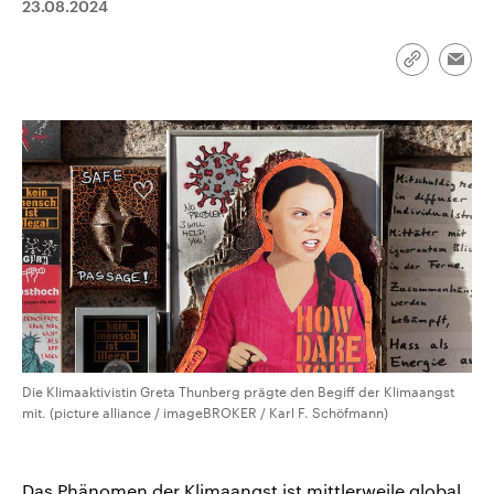
23.08.2024
aktuelle Weltgeschehen.
Diese wird wie die Hisboll
Libanon vom Iran unterstüt
Sendungen
Programm
Podcasts
Link
Emai
kopieren/te
Audio-Archiv
Die Klimaaktivistin Greta Thunberg prägte den Begiff der Klimaangst
mit. (picture alliance / imageBROKER / Karl F. Schöfmann)
Das Phänomen der Klimaangst ist mittlerweile global