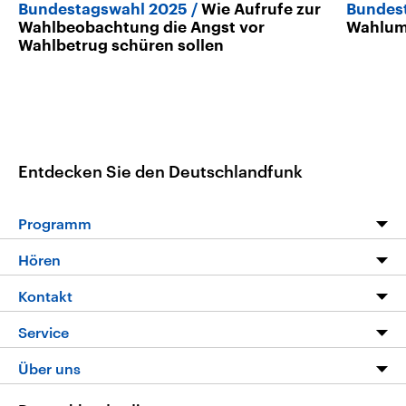
Bundestagswahl 2025
Wie Aufrufe zur
Bundes
Wahlbeobachtung die Angst vor
Wahlumf
Wahlbetrug schüren sollen
Entdecken Sie den Deutschlandfunk
Programm
Programm
Hören
Alle Sendungen
Livestream
Kontakt
Die Nachrichten
Audios
Hörerservice
Service
Nachrichtenleicht
Podcasts
Social Media
FAQ
Über uns
Neue Beiträge auf dlf.de
Deutschlandfunk App
Newsletter
Deutschlandradio
Themen-Schwerpunkte