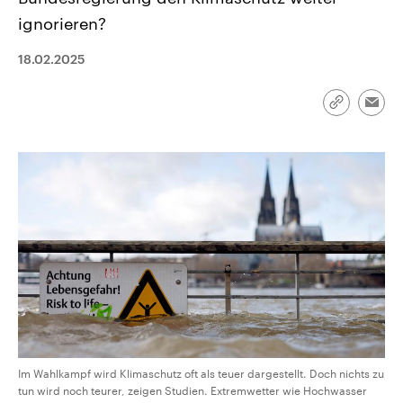
CDU, SPD und FDP regiert.-
aktuelle Weltgeschehen.
ignorieren?
Umfragen, Prognosen,
Wahlprogramme, aktuelle Berichte
Sendungen
Programm
Podcasts
und Hintergründe zu den Parteien
18.02.2025
und Kandidaten der anstehenden
Wahl.
Audio-Archiv
Link
Emai
kopieren/te
Im Wahlkampf wird Klimaschutz oft als teuer dargestellt. Doch nichts zu
tun wird noch teurer, zeigen Studien. Extremwetter wie Hochwasser