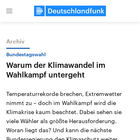
Close
menu
Archiv
Themen
Bundestagswahl
Warum der Klimawandel im
Wahlkampf untergeht
Temperaturrekorde brechen, Extremwetter
nimmt zu – doch im Wahlkampf wird die
Landtagswahl Sachsen-Anhalt
USA
Klimakrise kaum beachtet. Dabei sehen sie
2026
Aktuelle Beiträge, Analys
Alle Informationen
Hintergründe
viele Wähler als größte Herausforderung.
Sachsen-Anhalt wählt am 6.
Wirtschaftlich und militäri
September 2026 einen neuen
gehören die Vereinigten S
Woran liegt das? Und kann die nächste
Landtag. Seit 2021 wird das
den mächtigsten Ländern 
Bundesregierung den Klimaschutz weiter
Bundesland von einer Koalition aus
mit großem Einfluss auf d