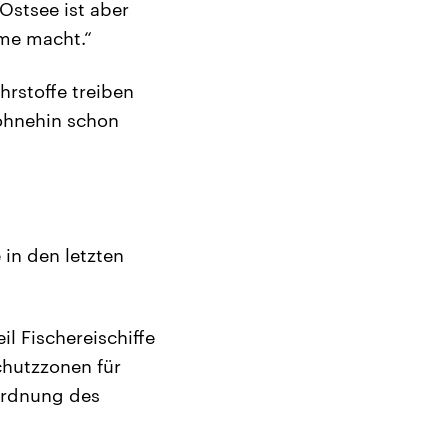
Ostsee ist aber
eme macht.“
rstoffe treiben
ohnehin schon
in den letzten
l Fischereischiffe
chutzzonen für
„Ordnung des