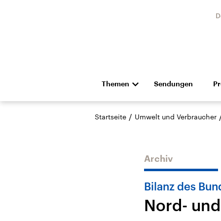
D
Themen
Sendungen
P
Die Nachrichten
Politik
/
Startseite
Umwelt und Verbraucher
Hörspiel und Feature
Musik
Archiv
Bilanz des Bun
Nord- un
Landtagswahl Sachsen-
USA
Anhalt 2026
Aktuel