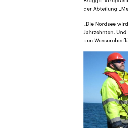
Brügge, Vizepräsi
der Abteilung „M
„Die Nordsee wird
Jahrzehnten. Und 
den Wasseroberfl