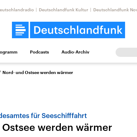
eutschlandradio
Deutschlandfunk Kultur
Deutschlandfunk No
rogramm
Podcasts
Audio-Archiv
Wirtschaft
Wissen
Kultur
Europa
Gesellschaf
/
Nord- und Ostsee werden wärmer
desamtes für Seeschifffahrt
d Ostsee werden wärmer
Nahostkonflikt
Iran
le Beiträge,
Aktuelle Lage und
Aktuelle Lage und