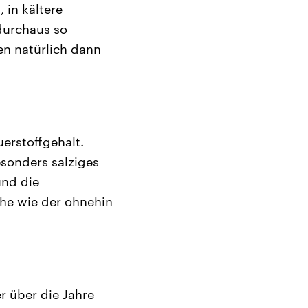
 in kältere
durchaus so
en natürlich dann
erstoffgehalt.
esonders salziges
und die
che wie der ohnehin
er über die Jahre